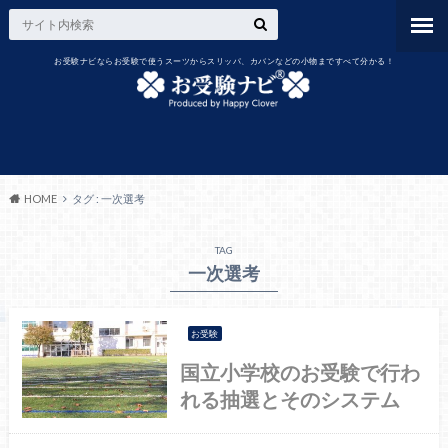
お受験ナビならお受験で使うスーツからスリッパ、カバンなどの小物まですべて分かる！
HOME
タグ : 一次選考
TAG
一次選考
お受験
国立小学校のお受験で行わ
れる抽選とそのシステム