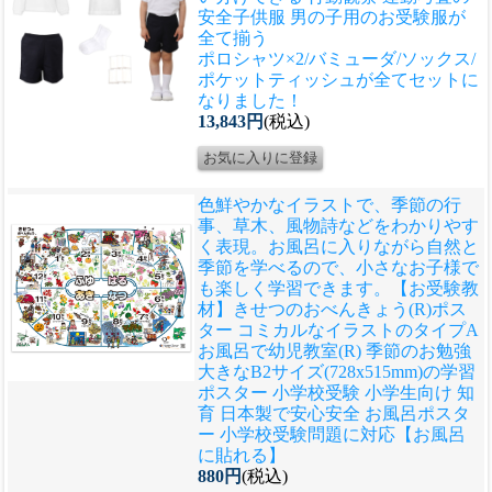
安全子供服 男の子用のお受験服が
全て揃う
ポロシャツ×2/バミューダ/ソックス/
ポケットティッシュが全てセットに
なりました！
13,843円
(税込)
色鮮やかなイラストで、季節の行
事、草木、風物詩などをわかりやす
く表現。お風呂に入りながら自然と
季節を学べるので、小さなお子様で
も楽しく学習できます。
【お受験教
材】きせつのおべんきょう(R)ポス
ター コミカルなイラストのタイプA
お風呂で幼児教室(R) 季節のお勉強
大きなB2サイズ(728x515mm)の学習
ポスター 小学校受験 小学生向け 知
育 日本製で安心安全 お風呂ポスタ
ー 小学校受験問題に対応【お風呂
に貼れる】
880円
(税込)