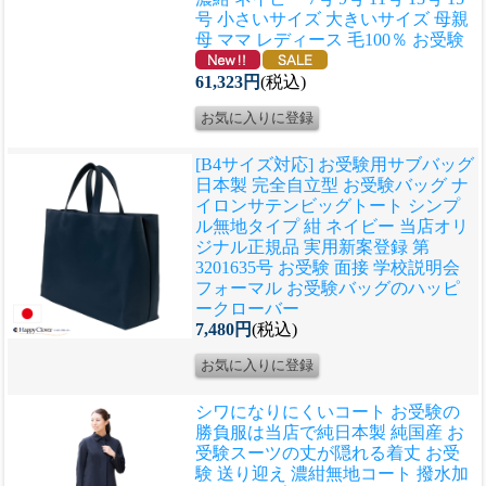
号 小さいサイズ 大きいサイズ 母親
母 ママ レディース 毛100％ お受験
61,323円
(税込)
[B4サイズ対応] お受験用サブバッグ
日本製 完全自立型 お受験バッグ ナ
イロンサテンビッグトート シンプ
ル無地タイプ 紺 ネイビー 当店オリ
ジナル正規品 実用新案登録 第
3201635号 お受験 面接 学校説明会
フォーマル お受験バッグのハッピ
ークローバー
7,480円
(税込)
シワになりにくいコート お受験の
勝負服は当店で
純日本製 純国産 お
受験スーツの丈が隠れる着丈 お受
験 送り迎え 濃紺無地コート 撥水加