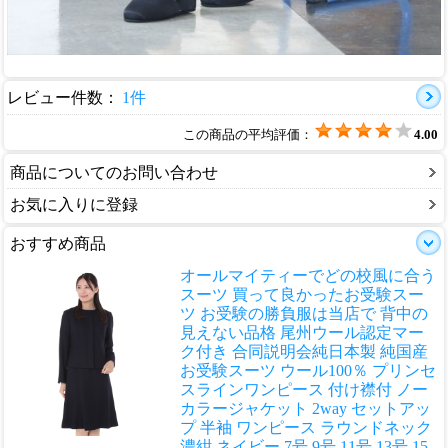
レビュー件数：
1件
この商品の平均評価：
4.00
商品についてのお問い合わせ
お気に入りに登録
おすすめ商品
オールマイティーでどの校風に合う
スーツ 買って良かったお受験スー
ツ お受験の勝負服は当店で 背中の
見えない品格 尾州ウール認定マー
ク付き 合同説明会
純日本製 純国産
お受験スーツ ウール100％ プリンセ
スラインワンピース 付け襟付 ノー
カラージャケット 2way セットアッ
プ 半袖 ワンピース ラウンドネック
濃紺 ネイビー 7号 9号 11号 13号 15