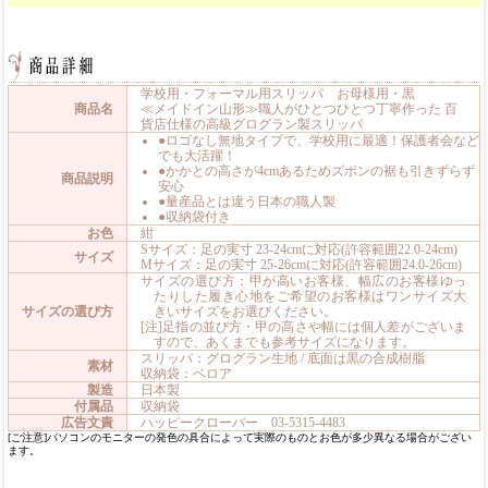
学校用・フォーマル用スリッパ お母様用・黒
商品名
≪メイドイン山形≫職人がひとつひとつ丁寧作った 百
貨店仕様の高級グログラン製スリッパ
●ロゴなし無地タイプで、学校用に最適！保護者会など
でも大活躍！
●かかとの高さが4cmあるためズボンの裾も引きずらず
商品説明
安心
●量産品とは違う日本の職人製
●収納袋付き
お色
紺
Sサイズ：足の実寸 23-24cmに対応(許容範囲22.0-24cm)
サイズ
Mサイズ：足の実寸 25-26cmに対応(許容範囲24.0-26cm)
サイズの選び方：甲が高いお客様、幅広のお客様ゆっ
たりした履き心地をご希望のお客様はワンサイズ大
サイズの選び方
きいサイズをお選びください。
[注]足指の並び方・甲の高さや幅には個人差がございま
すので、あくまでも参考サイズになります。
スリッパ：グログラン生地 / 底面は黒の合成樹脂
素材
収納袋：ベロア
製造
日本製
付属品
収納袋
広告文責
ハッピークローバー 03-5315-4483
[ご注意]パソコンのモニターの発色の具合によって実際のものとお色が多少異なる場合がござい
ます。