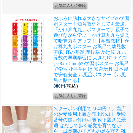
おふろに貼れる大きなサイズの学習
ポスター！知育教材としても最適。
「かけ算九九」ポスターで、親子で
遊びながら学ぶ！かけ算九九を覚え
て暗算力をアップ！
【学習教材】か
け算九九ポスター お風呂で幼児教
室(R) ITの基礎 理数脳 かけ算 九九
算数の早期学習に 大きなB2サイズ
(728x515mm)の学習ポスター お風呂
で学習 小学生向け 知育玩具 日本製
で安心安全 お風呂ポスター【お風
呂に貼れる】
880円
(税込)
＼クーポン利用で2,640円！／当店
のお受験用上履き売上No.1！ 受験
番号の縫い付け可能 靴下履きに最
適 はだしで歩く感覚を育てなが
ら、成長期の子どもの足を守る 靴