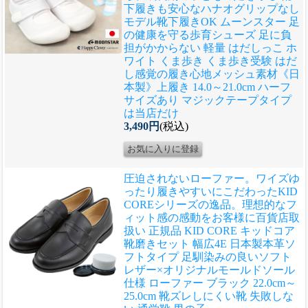
下履きも安心なハナオグリップなし
モデル
靴下履きOK ムーンスター 足
の健康を守る歩育シューズ 足に負
担がかからない 軽量 はだしっこ ホ
ワイト くま歩き くま歩き受験 はだ
し感覚の履き心地メッシュ素材《日
本製》上履き 14.0～21.0cm ハーフ
サイズあり マジックテープタイプ
は当店だけ
3,490円
(税込)
圧迫されないローファー。ワイズゆ
ったり履きやすいにこだわったKID
COREシリーズの逸品。理想的なフ
ィット感の感動をお客様に
百貨店取
扱い 正規品 KID CORE キッドコア
靴磨きセット 幅広4E 日本製本革ソ
フトタイプ 足馴染みの良いソフト
レザー×オリジナルモールドソール
仕様 ローファー ブラック 22.0cm～
25.0cm 靴ズレしにくい靴 失敗しな