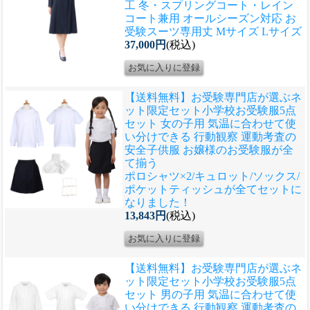
工 冬・スプリングコート・レイン
コート兼用 オールシーズン対応 お
受験スーツ専用丈 Mサイズ Lサイズ
37,000円
(税込)
【送料無料】お受験専門店が選ぶネ
ット限定セット
小学校お受験服5点
セット 女の子用 気温に合わせて使
い分けできる 行動観察 運動考査の
安全子供服 お嬢様のお受験服が全
て揃う
ポロシャツ×2/キュロット/ソックス/
ポケットティッシュが全てセットに
なりました！
13,843円
(税込)
【送料無料】お受験専門店が選ぶネ
ット限定セット
小学校お受験服5点
セット 男の子用 気温に合わせて使
い分けできる 行動観察 運動考査の