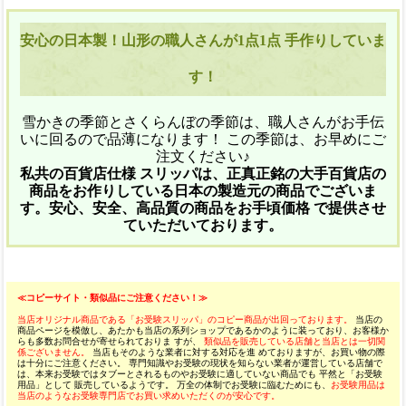
安心の日本製！山形の職人さんが1点1点 手作りしていま
す！
雪かきの季節とさくらんぼの季節は、職人さんがお手伝
いに回るので品薄になります！ この季節は、お早めにご
注文ください♪
私共の百貨店仕様 スリッパは、正真正銘の大手百貨店の
商品をお作りしている日本の製造元の商品でございま
す。安心、安全、高品質の商品をお手頃価格 で提供させ
ていただいております。
≪コピーサイト・類似品にご注意ください！≫
当店オリジナル商品である「お受験スリッパ」のコピー商品が出回っております。
当店の
商品ページを模倣し、あたかも当店の系列ショップであるかのように装っており、お客様か
らも多数お問合せが寄せられておりま すが、
類似品を販売している店舗と当店とは一切関
係ございません。
当店もそのような業者に対する対応を進 めておりますが、お買い物の際
は十分にご注意ください。 専門知識やお受験の現状を知らない業者が運営している店舗で
は、本来お受験ではタブーとされるものやお受験に適していない商品でも 平然と「お受験
用品」として 販売しているようです。 万全の体制でお受験に臨むためにも、
お受験用品は
当店のようなお受験専門店でお買い求めいただくのが安心です。