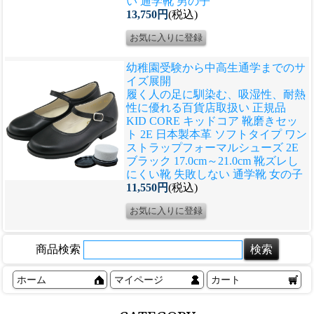
い 通学靴 男の子
13,750円
(税込)
幼稚園受験から中高生通学までのサ
イズ展開
履く人の足に馴染む、吸湿性、耐熱
性に優れる
百貨店取扱い 正規品
KID CORE キッドコア 靴磨きセッ
ト 2E 日本製本革 ソフトタイプ ワン
ストラップフォーマルシューズ 2E
ブラック 17.0cm～21.0cm 靴ズレし
にくい靴 失敗しない 通学靴 女の子
11,550円
(税込)
商品検索
ホーム
マイページ
カート