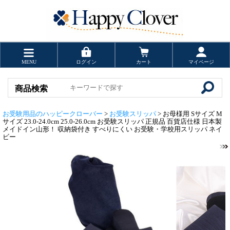
MENU
ログイン
カート
マイページ
商品検索
お受験用品のハッピークローバー
>
お受験スリッパ
> お母様用 Sサイズ M
サイズ 23.0-24.0cm 25.0-26.0cm お受験スリッパ 正規品 百貨店仕様 日本製
メイドイン山形！ 収納袋付き すべりにくい お受験・学校用スリッパ ネイ
ビー