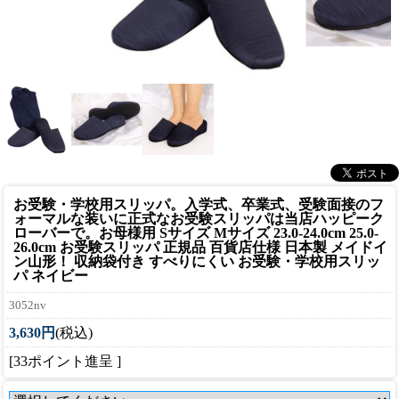
お受験・学校用スリッパ。入学式、卒業式、受験面接のフ
ォーマルな装いに正式なお受験スリッパは当店ハッピーク
ローバーで。
お母様用 Sサイズ Mサイズ 23.0-24.0cm 25.0-
26.0cm お受験スリッパ 正規品 百貨店仕様 日本製 メイドイ
ン山形！ 収納袋付き すべりにくい お受験・学校用スリッ
パ ネイビー
3052nv
3,630円
(税込)
[33ポイント進呈 ]