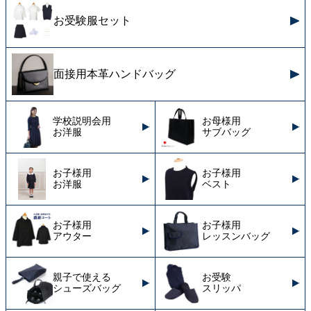
お受験服セット
面接用本革ハンドバッグ
学校説明会用
お母様用
お洋服
サブバッグ
お子様用
お子様用
お洋服
ベスト
お子様用
お子様用
アウター
レッスンバッグ
親子で使える
お受験
シューズバッグ
スリッパ