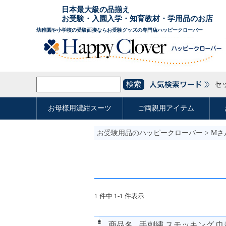
お受験用品のハッピークローバー
> M
1 件中 1-1 件表示
商品名
手刺繍 スモッキング 巾