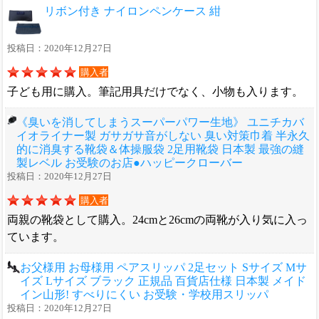
リボン付き ナイロンペンケース 紺
投稿日：2020年12月27日
購入者
子ども用に購入。筆記用具だけでなく、小物も入ります。
《臭いを消してしまうスーパーパワー生地》 ユニチカバ
イオライナー製 ガサガサ音がしない 臭い対策巾着 半永久
的に消臭する靴袋＆体操服袋 2足用靴袋 日本製 最強の縫
製レベル お受験のお店●ハッピークローバー
投稿日：2020年12月27日
購入者
両親の靴袋として購入。24cmと26cmの両靴が入り気に入っ
ています。
お父様用 お母様用 ペアスリッパ 2足セット Sサイズ Mサ
イズ Lサイズ ブラック 正規品 百貨店仕様 日本製 メイド
イン山形! すべりにくい お受験・学校用スリッパ
投稿日：2020年12月27日