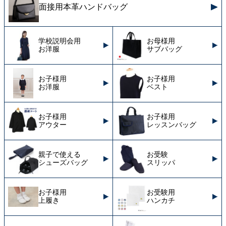
面接用本革ハンドバッグ
学校説明会用
お母様用
お洋服
サブバッグ
お子様用
お子様用
お洋服
ベスト
お子様用
お子様用
アウター
レッスンバッグ
親子で使える
お受験
シューズバッグ
スリッパ
お子様用
お受験用
上履き
ハンカチ