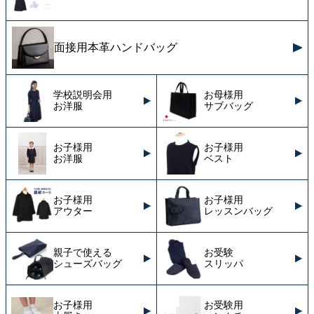
面接用本革ハンドバッグ
学校説明会用
お母様用
お洋服
サブバッグ
お子様用
お子様用
お洋服
ベスト
お子様用
お子様用
アウター
レッスンバッグ
親子で使える
お受験
シューズバッグ
スリッパ
お子様用
お受験用