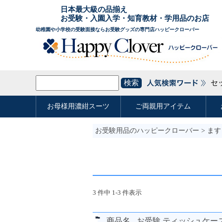
お受験用品のハッピークローバー
> ま
3 件中 1-3 件表示
商品名
お受験 ティッシュケース