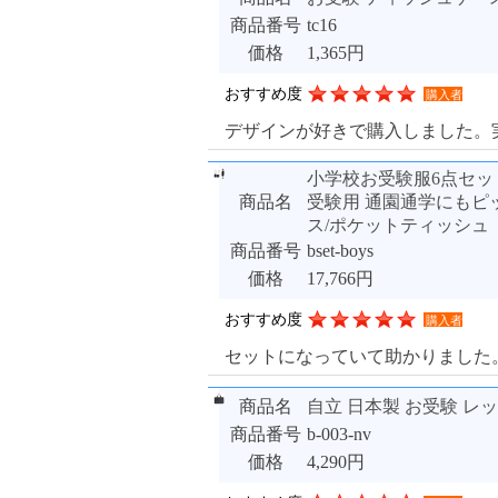
商品番号
tc16
価格
1,365円
おすすめ度
購入者
デザインが好きで購入しました。
小学校お受験服6点セッ
商品名
受験用 通園通学にもピッ
ス/ポケットティッシュ
商品番号
bset-boys
価格
17,766円
おすすめ度
購入者
セットになっていて助かりました。1
商品名
自立 日本製 お受験 レ
商品番号
b-003-nv
価格
4,290円