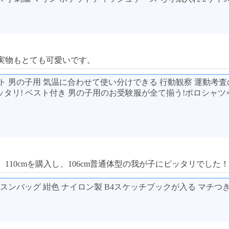
実物もとても可愛いです。
ト 男の子用 気温に合わせて使い分けできる 行動観察 運動考
タリ! ベスト付き 男の子用のお受験服が全て揃う!ポロシャツ×
10cmを購入し、106cm普通体型の我が子にピッタリでした！
ッスンバッグ 紺色 ナイロン製 B4スケッチブックが入る マチつ