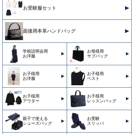
お受験服セット
面接用本革ハンドバッグ
学校説明会用
お母様用
お洋服
サブバッグ
お子様用
お子様用
お洋服
ベスト
お子様用
お子様用
アウター
レッスンバッグ
親子で使える
お受験
シューズバッグ
スリッパ