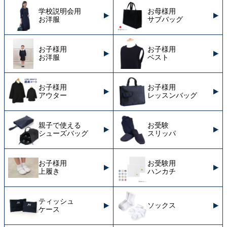
学校説明会用
お母様用
お洋服
サブバッグ
お子様用
お子様用
お洋服
ベスト
お子様用
お子様用
アウター
レッスンバッグ
親子で使える
お受験
シューズバッグ
スリッパ
お子様用
お受験用
上履き
ハンカチ
ティッシュ
ソックス
ケース