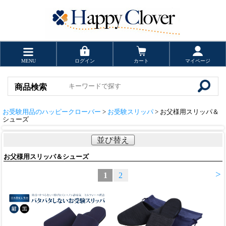
MENU
ログイン
カート
マイページ
商品検索
お受験用品のハッピークローバー
>
お受験スリッパ
> お父様用スリッパ＆
シューズ
並び替え
お父様用スリッパ＆シューズ
>
1
2