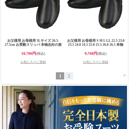
お父様用 お母様用 3Lサイズ 26.5-
お父様用 お母様用 S M L LL 22.5 23.0
27.5cm お受験スリッパ 本物志向の差
23.5 24.0 24.5 25.0 25.5 26.0 26.5 本物
がつく本革スリッパ 牛革(ステア)製
志向の差がつく本革スリッパ 牛革(ス
高級スリッパ ブラック ※メーカーお
テア)製 高級スリッパ ブラック キャ
10,786円
9,768円
(税込)
(税込)
取り寄せ品※
メル ダークブラウン ※メーカーお取
り寄せ品※
>
1
2