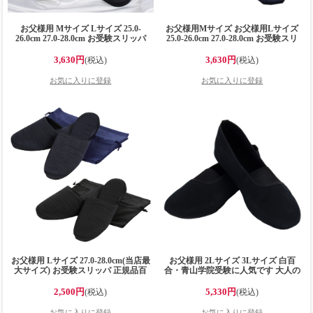
お父様用 Mサイズ Lサイズ 25.0-
お父様用Mサイズ お父様用Lサイズ
26.0cm 27.0-28.0cm お受験スリッパ
25.0-26.0cm 27.0-28.0cm お受験スリ
正規品 百貨店仕様 日本製 メイドイ
ッパ 正規品 百貨店仕様 日本製 メイ
ン山形！ 収納袋付き すべりにくい
ドイン山形！ 収納袋付き すべりにく
3,630円
3,630円
(税込)
(税込)
お受験・学校用スリッパ ブラック
い お受験・学校用スリッパ ネイビー
お父様用 Lサイズ 27.0-28.0cm(当店最
お父様用 2Lサイズ 3Lサイズ 白百
大サイズ) お受験スリッパ 正規品百
合・青山学院受験に人気です 大人の
貨店仕様 日本製 メイドイン山形! 収
上履き 日本製 メイドイン東京 超軽
納袋付 グログラン製フォーマルお受
量 かかと付き スリッパ ブラック
2,500円
5,330円
(税込)
(税込)
験スリッパ 黒・紺