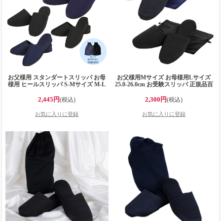
お父様用 スタンダートスリッパ お母
お父様用Mサイズ お母様用Lサイズ
様用 ヒールスリッパ S-Mサイズ M-L
25.0-26.0cm お受験スリッパ 正規品百
サイズ 大幅リニューアル！パタパタ
貨店仕様 日本製 メイドイン山形！
しないお受験スリッパ 防音・すべら
収納袋付き グログラン製フォーマル
2,445円
2,300円
(税込)
(税込)
ない・脱げにくい・ノン静電気 ミル
お受験スリッパ 黒・紺
フィーユ構造 高反発