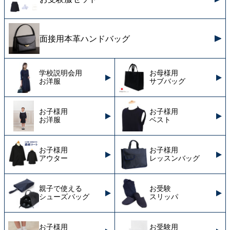
面接用本革ハンドバッグ
学校説明会用
お母様用
お洋服
サブバッグ
お子様用
お子様用
お洋服
ベスト
お子様用
お子様用
アウター
レッスンバッグ
親子で使える
お受験
シューズバッグ
スリッパ
お子様用
お受験用