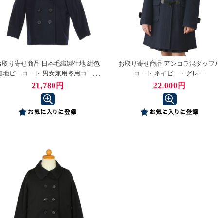
お取り寄せ商品 日本毛織製生地 紺色
お取り寄せ商品 アンゴラ混ダッフ
無地ピーコート 男女兼用冬用コート
コート ネイビー・グレー
90～160センチ
21,780円
22,000円