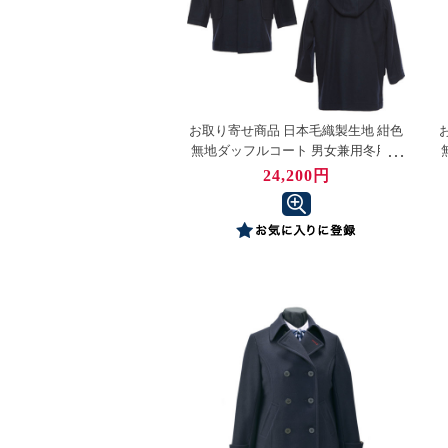
お取り寄せ商品 日本毛織製生地 紺色
無地ダッフルコート 男女兼用冬用コ
ート 130～150センチ
24,200円