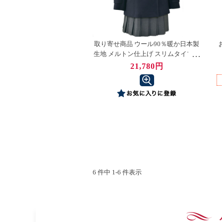
取り寄せ商品 ウール90％暖か日本製
生地 メルトン仕上げ スリムタイプピ
ーコート 女子用
21,780円
6 件中 1-6 件表示