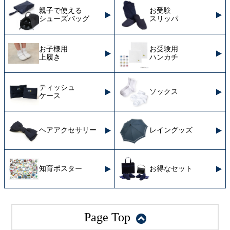
親子で使える
お受験
シューズバッグ
スリッパ
お子様用
お受験用
上履き
ハンカチ
ティッシュ
ソックス
ケース
ヘアアクセサリー
レイングッズ
知育ポスター
お得なセット
Page Top