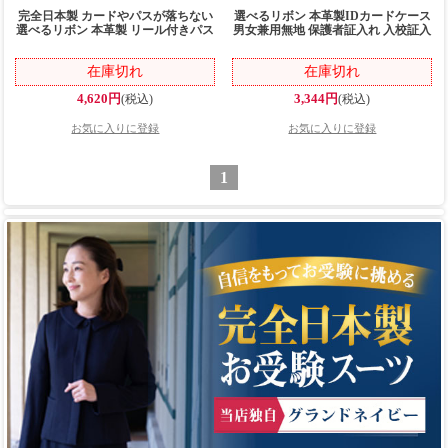
完全日本製 カードやパスが落ちない
選べるリボン 本革製IDカードケース
選べるリボン 本革製 リール付きパス
男女兼用無地 保護者証入れ 入校証入
ケース 紺色無地 カードケース 小銭
れ 社員証入れ カードケース 子供用
入れ付き 子供用 定期入れ 通学用 長
定期入れ 通学用
在庫切れ
在庫切れ
持ち 丈夫 子ども
4,620円
3,344円
(税込)
(税込)
1