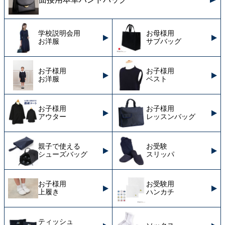
学校説明会用
お母様用
お洋服
サブバッグ
お子様用
お子様用
お洋服
ベスト
お子様用
お子様用
アウター
レッスンバッグ
親子で使える
お受験
シューズバッグ
スリッパ
お子様用
お受験用
上履き
ハンカチ
ティッシュ