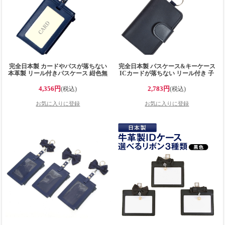
完全日本製 カードやパスが落ちない
完全日本製 パスケース&キーケース
本革製 リール付きパスケース 紺色無
ICカードが落ちない リール付き 子
地 カードケース 小銭入れ付き 子供
供用 定期入れ 通学用 長持ち 丈夫 子
用 定期入れ 通学用 長持ち 丈夫 子ど
ども
4,356円
2,783円
(税込)
(税込)
も