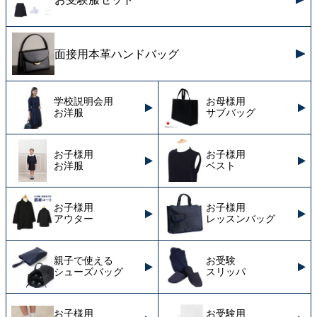
面接用本革ハンドバッグ
学校説明会用
お母様用
お洋服
サブバッグ
お子様用
お子様用
お洋服
ベスト
お子様用
お子様用
アウター
レッスンバッグ
親子で使える
お受験
シューズバッグ
スリッパ
お子様用
お受験用