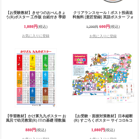
【お受験教材】きせつのおべんきょ
クリアランスセール！ポスト投函送
う(R)ポスター 工作版 台紙付き 季節
料無料 [意匠登録] 英語ポスター フォ
のお勉強 大きなB2サイズ
ニックス 英語教材 日本人向け 目指
(728x515mm)の学習ポスター ハサミ
せ！脱カタカナ英語 フォニックスル
1,080円
600円
(税込)
(税込)
1,200円
の使い方 小学校受験 小学校受験準備
ール教材 ポスター2種 CD 下敷き 4点
知育玩具 日本製で安心安全 小学校受
セット Phonics Alphabet ※ポスト投
験問題に対応【工作して学べるポス
函のためポスターは折りたたんでの
ター】
配送となります
【学習教材】かけ算九九ポスター お
【お受験・面接対策教材】日本縦断
風呂で幼児教室(R) ITの基礎 理数脳
(R) すごろくポスター サイコロ&コ
かけ算 九九 算数の早期学習に 大き
マセット 県庁所在地 時の表し方 大
なB2サイズ(728x515mm)の学習ポス
きなB2サイズ(728x515mm)の学習す
880円
1,080円
(税込)
(税込)
ター お風呂で学習 小学生向け 知育
ごろく 工作で学習 小学校受験準備
玩具 日本製で安心安全 お風呂ポスタ
知育玩具 小学校受験 日本製で安心安