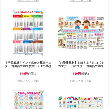
ー【お風呂に貼れる】
全 工作ポスター 小学校受験問題に対
応 【工作学習ポスター】
【学習教材】インド式かけ算表ポス
【お受験教材】おぼえよう!しょくじ
ター お風呂で幼児教室(R) ITの基礎
のマナー(R)ポスター お風呂で幼児
理数脳 19×19かけざん 算数の早期学
教室(R) 食事のマナー 大きなB2サイ
習に 大きなB2サイズ(728x515mm)の
ズ(728x515mm)の学習ポスター お風
880円
880円
(税込)
(税込)
学習ポスター お風呂で学習 小学生向
呂で学習 小学校受験 小学校受験準備
け 知育玩具 日本製で安心安全 お風
食育 知育玩具 日本製で安心安全 お
呂ポスター【お風呂に貼れる】
風呂ポスター 小学校受験問題に対応
【お風呂に貼れる】