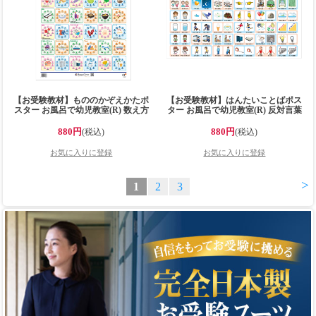
【お受験教材】もののかぞえかたポ
【お受験教材】はんたいことばポス
スター お風呂で幼児教室(R) 数え方
ター お風呂で幼児教室(R) 反対言葉
を学ぶ 大きなB2サイズ(728x515mm)
言語表現 国語 大きなB2サイズ
の学習ポスター お風呂で学習 小学校
(728x515mm)の学習ポスター お風呂
880円
880円
(税込)
(税込)
受験 小学校受験準備 知育玩具 日本
で学習 小学校受験 小学校受験準備
製で安心安全 お風呂ポスター 小学校
知育玩具 日本製で安心安全 お風呂ポ
受験問題に対応【お風呂に貼れる】
スター 小学校受験問題に対応【お風
呂に貼れる】
>
1
2
3