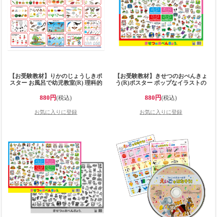
【お受験教材】りかのじょうしきポ
【お受験教材】きせつのおべんきょ
スター お風呂で幼児教室(R) 理科的
う(R)ポスター ポップなイラストの
常識 理科の常識 りか 大きなB2サイ
タイプB お風呂で幼児教室(R) 季節の
ズ(728x515mm)の学習ポスター お風
お勉強 大きなB2サイズ(728x515mm)
880円
880円
(税込)
(税込)
呂で学習 小学校受験 小学校受験準備
の学習ポスター 小学校受験 小学校受
知育玩具 日本製で安心安全 お風呂ポ
験準備 知育 日本製で安心安全 お風
スター 小学校受験問題に対応【お風
呂ポスター 小学校受験問題に対応
呂に貼れる】
【お風呂に貼れる】