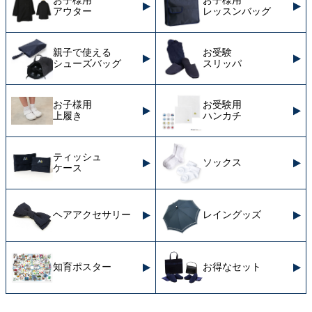
お子様用
お子様用
アウター
レッスンバッグ
親子で使える
お受験
シューズバッグ
スリッパ
お子様用
お受験用
上履き
ハンカチ
ティッシュ
ソックス
ケース
ヘアアクセサリー
レイングッズ
知育ポスター
お得なセット