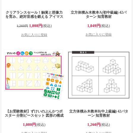
クリアランスセール！触覚と想像力
立方体積み木教本A(初中級編) 42パ
を育み、絶対音感を鍛える アイマス
ターン 知育教材
ク（紺色無地）裏側メッシュタイプ
子供目隠し 五感を発達させるモンテ
1,008円
1,049円
(税込)
(税込)
1,260円
ッソーリ教育に
【お受験教材】ずけいのぶんかつポ
立方体積み木教本B(中上級編) 42パタ
スター 分割ピースセット 図形の構成
ーン 知育教材
図形分割 大きなB2サイズ
(728x515mm)の学習ポスター 工作で
1,080円
1,260円
(税込)
(税込)
学習 小学校受験 小学校受験準備 知
育玩具 日本製で安心安全 工作ポスタ