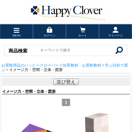
MENU
ログイン
カート
マイページ
商品検索
お受験用品のハッピークローバー
>
知育教材・お受験教材
>
学ぶ目的で選
ぶ
> イメージ力・空間・立体・図形
並び替え
イメージ力・空間・立体・図形
1