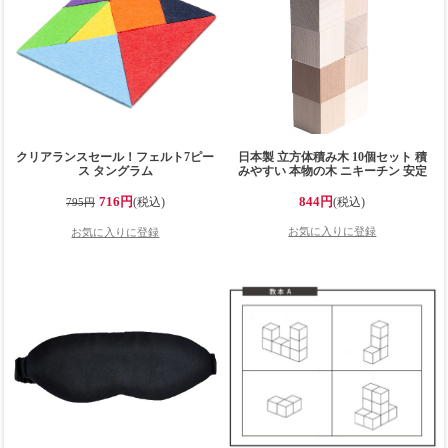
クリアランスセール！フェルト7ピー
日本製 立方体積み木 10個セット 積
ス タングラム
みやすい 本物の木 ニキーチン 安定
感のある重さ 国産 お受験 幼児教育
教具 知育玩具 角積木 空間把握 図形
716円
844円
(税込)
(税込)
795円