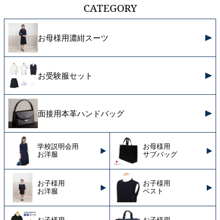
CATEGORY
お母様用濃紺スーツ
お受験服セット
面接用本革ハンドバッグ
学校説明会用
お母様用
お洋服
サブバッグ
お子様用
お子様用
お洋服
ベスト