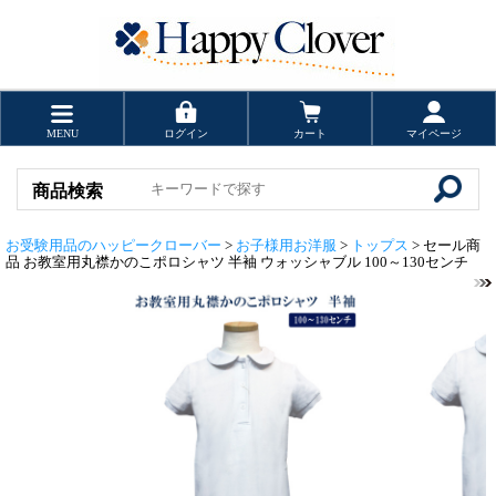
MENU
ログイン
カート
マイページ
商品検索
お受験用品のハッピークローバー
>
お子様用お洋服
>
トップス
> セール商
品 お教室用丸襟かのこポロシャツ 半袖 ウォッシャブル 100～130センチ