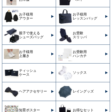
お子様用
お子様用
アウター
レッスンバッグ
親子で使える
お受験
シューズバッグ
スリッパ
お子様用
お受験用
上履き
ハンカチ
ティッシュ
ソックス
ケース
ヘアアクセサリー
レイングッズ
知育ポスター
お得なセット