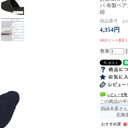
パ 布製ペア
紺
商品番号 p-0
4,354円
[40ポイント進呈 ]
数量
この商品の平
四緑木星さん
北海道
おすすめ度