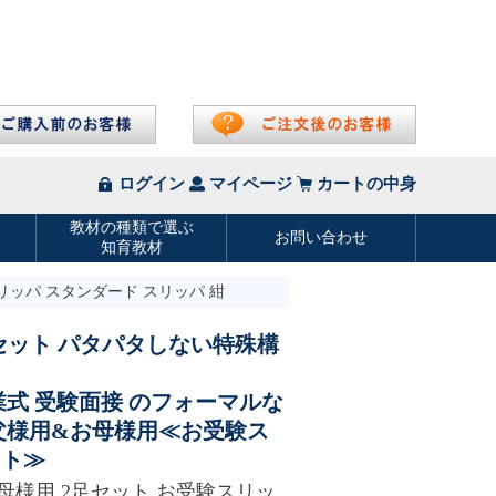
リッパ スタンダード スリッパ 紺
セット パタパタしない特殊構
業式 受験面接 のフォーマルな
父様用&お母様用≪お受験ス
ット≫
母様用 2足セット お受験スリッ