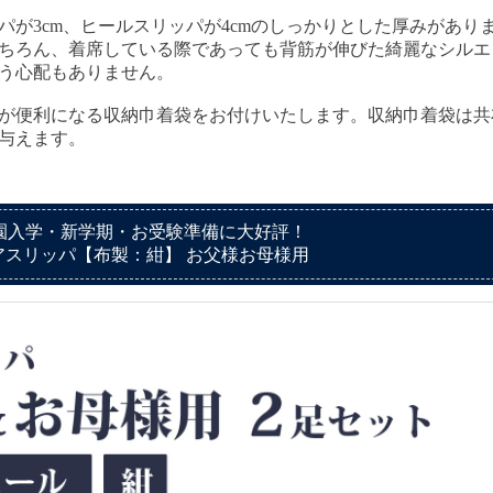
パが3cm、ヒールスリッパが4cmのしっかりとした厚みがあり
ちろん、着席している際であっても背筋が伸びた綺麗なシルエ
う心配もありません。
が便利になる収納巾着袋をお付けいたします。収納巾着袋は共
与えます。
園入学・新学期・お受験準備に大好評！
アスリッパ【布製：紺】 お父様お母様用