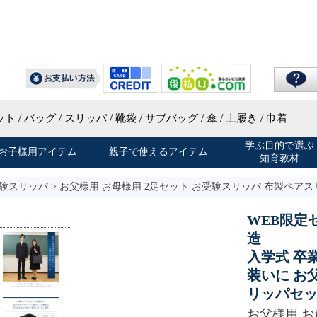
験スリッパ
> お父様用 お母様用 2足セット お受験スリッパ 布製ペアス
WEB限定
造
入学式 卒
装いに お
リッパセ
お父様用 お