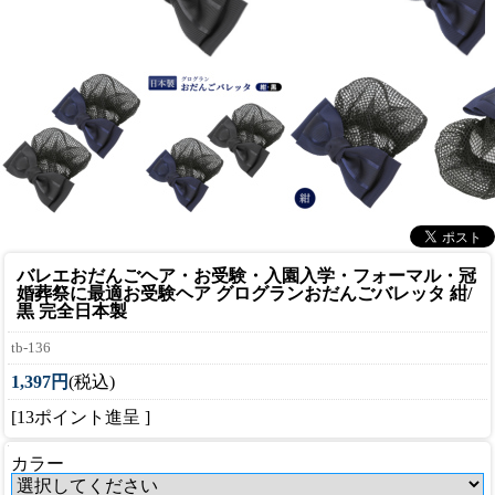
バレエおだんごヘア・お受験・入園入学・フォーマル・冠
婚葬祭に最適
お受験ヘア グログランおだんごバレッタ 紺/
黒 完全日本製
tb-136
1,397円
(税込)
[13ポイント進呈 ]
カラー