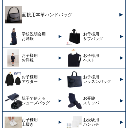
面接用本革ハンドバッグ
学校説明会用
お母様用
お洋服
サブバッグ
お子様用
お子様用
お洋服
ベスト
お子様用
お子様用
アウター
レッスンバッグ
親子で使える
お受験
シューズバッグ
スリッパ
お子様用
お受験用
上履き
ハンカチ