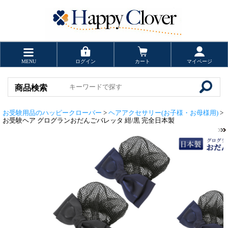
MENU
ログイン
カート
マイページ
商品検索
お受験用品のハッピークローバー
>
ヘアアクセサリー(お子様・お母様用)
>
お受験ヘア グログランおだんごバレッタ 紺/黒 完全日本製