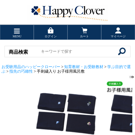
MENU
ログイン
カート
マイページ
商品検索
お受験用品のハッピークローバー
>
知育教材・お受験教材
>
学ぶ目的で選
ぶ
>
指先の巧緻性
> 手刺繍入り お子様用風呂敷