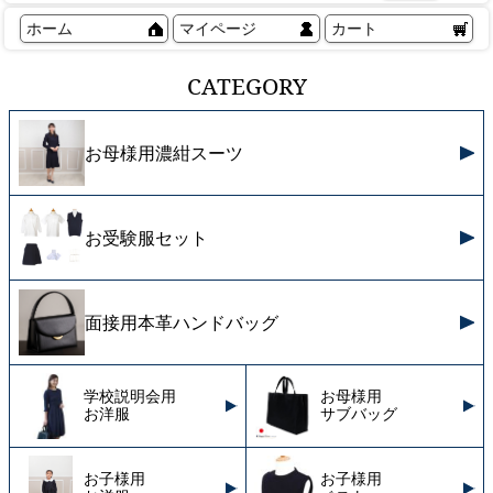
ホーム
マイページ
カート
CATEGORY
お母様用濃紺スーツ
お受験服セット
面接用本革ハンドバッグ
学校説明会用
お母様用
お洋服
サブバッグ
お子様用
お子様用