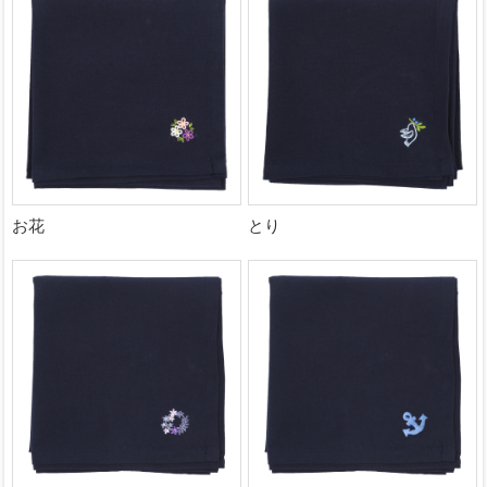
お花
とり