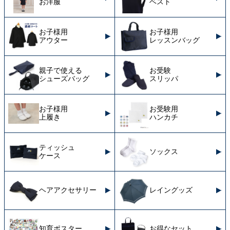
お洋服
ベスト
お子様用
お子様用
アウター
レッスンバッグ
親子で使える
お受験
シューズバッグ
スリッパ
お子様用
お受験用
上履き
ハンカチ
ティッシュ
ソックス
ケース
ヘアアクセサリー
レイングッズ
知育ポスター
お得なセット