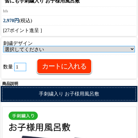
習にも
手刺繍入り お子様用風呂敷
hfs
2,970円
(税込)
[27ポイント進呈 ]
刺繍デザイン
数量
商品説明
手刺繍入り お子様用風呂敷