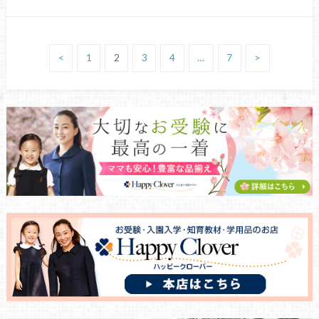
<
1
2
3
4
…
7
>