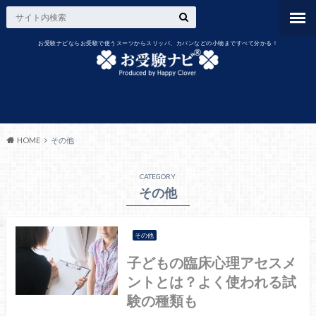
お受験ナビならお受験で使うスーツからスリッパ、カバンなどの小物まですべて分かる！
HOME
その他
CATEGORY
その他
その他
子どもの臨床心理アセスメ
ントとは？よく使われる試
験の種類も