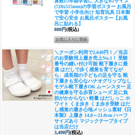
算数の早期学習に 大きなB2サイズ
(728x515mm)の学習ポスター お風呂
で学習 小学生向け 知育玩具 日本製
で安心安全 お風呂ポスター【お風
呂に貼れる】
880円
(税込)
＼クーポン利用で2,640円！／当店
のお受験用上履き売上No.1！ 受験
番号の縫い付け可能 靴下履きに最
適 はだしで歩く感覚を育てなが
ら、成長期の子どもの足を守る 靴
下履きも安心なハナオグリップなし
モデル
靴下履きOK ムーンスター 足
の健康を守る歩育シューズ 足に負
担がかからない 軽量 はだしっこ ホ
ワイト くま歩き くま歩き受験 はだ
し感覚の履き心地メッシュ素材《日
本製》上履き 14.0～21.0cm ハーフ
サイズあり マジックテープタイプ
は当店だけ
3,490円
(税込)