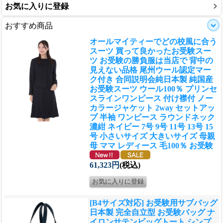
お気に入りに登録
おすすめ商品
オールマイティーでどの校風に合う
スーツ 買って良かったお受験スー
ツ お受験の勝負服は当店で 背中の
見えない品格 尾州ウール認定マー
ク付き 合同説明会
純日本製 純国産
お受験スーツ ウール100％ プリンセ
スラインワンピース 付け襟付 ノー
カラージャケット 2way セットアッ
プ 半袖 ワンピース ラウンドネック
濃紺 ネイビー 7号 9号 11号 13号 15
号 小さいサイズ 大きいサイズ 母親
母 ママ レディース 毛100％ お受験
61,323円
(税込)
[B4サイズ対応] お受験用サブバッグ
日本製 完全自立型 お受験バッグ ナ
イロンサテンビッグトート シンプ