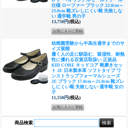
仕様 ローファー ブラック 22.0cm～
25.0cm 靴ズレしにくい靴 失敗しな
い 通学靴 男の子
13,750円
(税込)
幼稚園受験から中高生通学までのサ
イズ展開
履く人の足に馴染む、吸湿性、耐熱
性に優れる
百貨店取扱い 正規品
KID CORE キッドコア 靴磨きセッ
ト 2E 日本製本革 ソフトタイプ ワ
ンストラップフォーマルシューズ
2E ブラック 17.0cm～21.0cm 靴ズレ
しにくい靴 失敗しない 通学靴 女の
子
11,550円
(税込)
商品検索