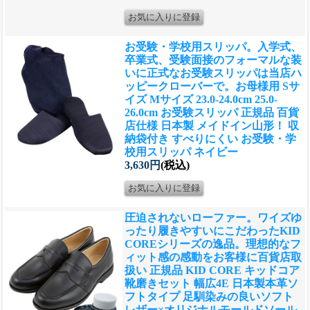
お受験・学校用スリッパ。入学式、
卒業式、受験面接のフォーマルな装
いに正式なお受験スリッパは当店ハ
ッピークローバーで。
お母様用 Sサ
イズ Mサイズ 23.0-24.0cm 25.0-
26.0cm お受験スリッパ 正規品 百貨
店仕様 日本製 メイドイン山形！ 収
納袋付き すべりにくい お受験・学
校用スリッパ ネイビー
3,630円
(税込)
圧迫されないローファー。ワイズゆ
ったり履きやすいにこだわったKID
COREシリーズの逸品。理想的なフ
ィット感の感動をお客様に
百貨店取
扱い 正規品 KID CORE キッドコア
靴磨きセット 幅広4E 日本製本革ソ
フトタイプ 足馴染みの良いソフト
レザー×オリジナルモールドソール