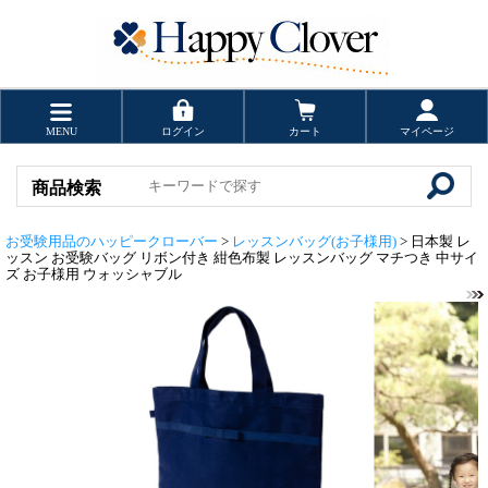
MENU
ログイン
カート
マイページ
商品検索
お受験用品のハッピークローバー
>
レッスンバッグ(お子様用)
> 日本製 レ
ッスン お受験バッグ リボン付き 紺色布製 レッスンバッグ マチつき 中サイ
ズ お子様用 ウォッシャブル