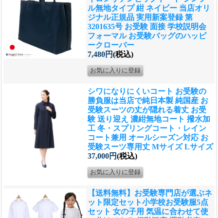
ル無地タイプ 紺 ネイビー 当店オリ
ジナル正規品 実用新案登録 第
3201635号 お受験 面接 学校説明会
フォーマル お受験バッグのハッピ
ークローバー
7,480円
(税込)
シワになりにくいコート お受験の
勝負服は当店で
純日本製 純国産 お
受験スーツの丈が隠れる着丈 お受
験 送り迎え 濃紺無地コート 撥水加
工 冬・スプリングコート・レイン
コート兼用 オールシーズン対応 お
受験スーツ専用丈 Mサイズ Lサイズ
37,000円
(税込)
【送料無料】お受験専門店が選ぶネ
ット限定セット
小学校お受験服5点
セット 女の子用 気温に合わせて使