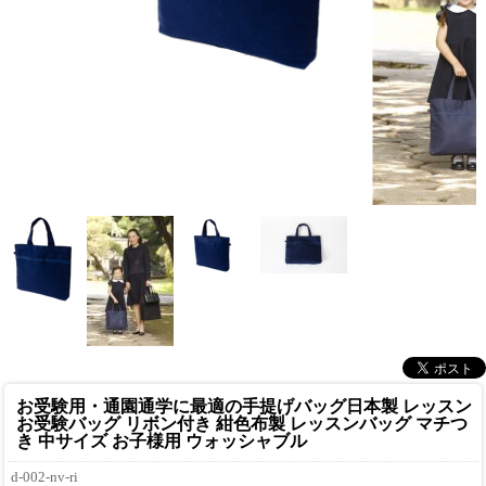
お受験用・通園通学に最適の手提げバッグ
日本製 レッスン
お受験バッグ リボン付き 紺色布製 レッスンバッグ マチつ
き 中サイズ お子様用 ウォッシャブル
d-002-nv-ri