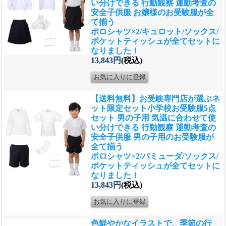
い分けできる 行動観察 運動考査の
安全子供服 お嬢様のお受験服が全
て揃う
ポロシャツ×2/キュロット/ソックス/
ポケットティッシュが全てセットに
なりました！
13,843円
(税込)
【送料無料】お受験専門店が選ぶネ
ット限定セット
小学校お受験服5点
セット 男の子用 気温に合わせて使
い分けできる 行動観察 運動考査の
安全子供服 男の子用のお受験服が
全て揃う
ポロシャツ×2/バミューダ/ソックス/
ポケットティッシュが全てセットに
なりました！
13,843円
(税込)
色鮮やかなイラストで、季節の行