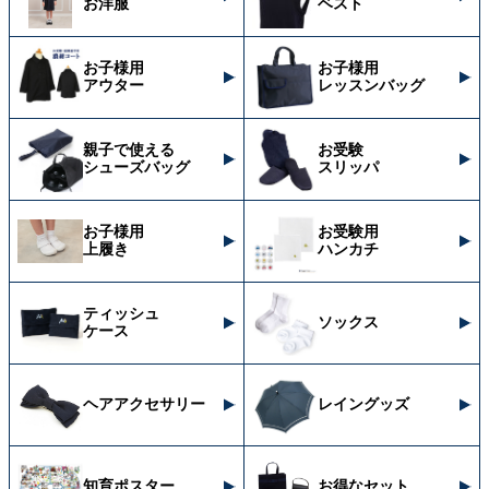
お洋服
ベスト
お子様用
お子様用
アウター
レッスンバッグ
親子で使える
お受験
シューズバッグ
スリッパ
お子様用
お受験用
上履き
ハンカチ
ティッシュ
ソックス
ケース
ヘアアクセサリー
レイングッズ
知育ポスター
お得なセット