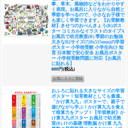
事、草木、風物詩などをわかりやす
く表現。お風呂に入りながら自然と
季節を学べるので、小さなお子様で
も楽しく学習できます。
【お受験教
材】きせつのおべんきょう(R)ポス
ター コミカルなイラストのタイプA
お風呂で幼児教室(R) 季節のお勉強
大きなB2サイズ(728x515mm)の学習
ポスター 小学校受験 小学生向け 知
育 日本製で安心安全 お風呂ポスタ
ー 小学校受験問題に対応【お風呂
に貼れる】
880円
(税込)
おふろに貼れる大きなサイズの学習
ポスター！知育教材としても最適。
「かけ算九九」ポスターで、親子で
遊びながら学ぶ！かけ算九九を覚え
て暗算力をアップ！
【学習教材】か
け算九九ポスター お風呂で幼児教
室(R) ITの基礎 理数脳 かけ算 九九