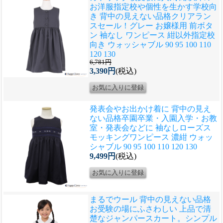
お洋服指定校や個性を生かす学校向
き 背中の見えない品格
クリアラン
スセール！グレー お嬢様用 前ボタ
ン 袖なし ワンピース 紺以外指定校
向き ウォッシャブル 90 95 100 110
120 130
6,781円
3,390円
(税込)
発表会やお出かけ着に 背中の見え
ない品格
卒園卒業・入園入学・お教
室・発表会などに 袖なしローズス
モッキングワンピース 濃紺 ウォッ
シャブル 90 95 100 110 120 130
9,499円
(税込)
まるでウール 背中の見えない品格
お受験の場にふさわしい 上品で清
楚なジャンパースカート。シンプル