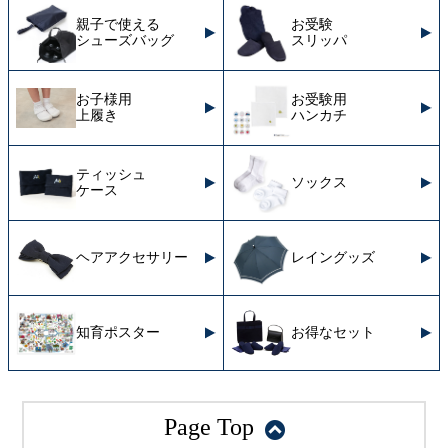
親子で使える
お受験
シューズバッグ
スリッパ
お子様用
お受験用
上履き
ハンカチ
ティッシュ
ソックス
ケース
ヘアアクセサリー
レイングッズ
知育ポスター
お得なセット
Page Top