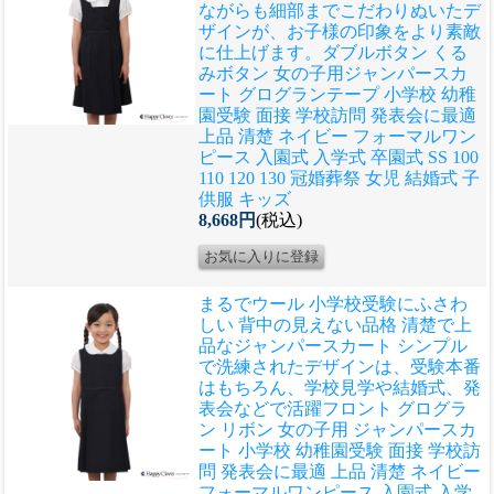
ながらも細部までこだわりぬいたデ
ザインが、お子様の印象をより素敵
に仕上げます。
ダブルボタン くる
みボタン 女の子用ジャンパースカ
ート グログランテープ 小学校 幼稚
園受験 面接 学校訪問 発表会に最適
上品 清楚 ネイビー フォーマルワン
ピース 入園式 入学式 卒園式 SS 100
110 120 130 冠婚葬祭 女児 結婚式 子
供服 キッズ
8,668円
(税込)
まるでウール 小学校受験にふさわ
しい 背中の見えない品格 清楚で上
品なジャンパースカート シンプル
で洗練されたデザインは、受験本番
はもちろん、学校見学や結婚式、発
表会などで活躍
フロント グログラ
ン リボン 女の子用 ジャンパースカ
ート 小学校 幼稚園受験 面接 学校訪
問 発表会に最適 上品 清楚 ネイビー
フォーマルワンピース 入園式 入学