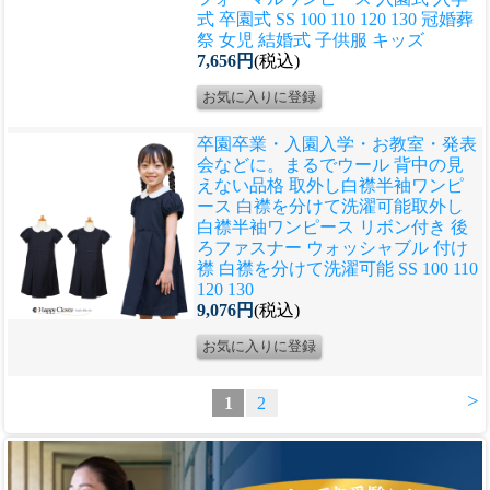
式 卒園式 SS 100 110 120 130 冠婚葬
祭 女児 結婚式 子供服 キッズ
7,656円
(税込)
卒園卒業・入園入学・お教室・発表
会などに。まるでウール 背中の見
えない品格 取外し白襟半袖ワンピ
ース 白襟を分けて洗濯可能
取外し
白襟半袖ワンピース リボン付き 後
ろファスナー ウォッシャブル 付け
襟 白襟を分けて洗濯可能 SS 100 110
120 130
9,076円
(税込)
>
1
2