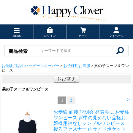
MENU
ログイン
カート
マイページ
商品検索
お受験用品のハッピークローバー
>
お子様用お洋服
> 男の子スーツ＆ワン
ピース
並び替え
男の子スーツ＆ワンピース
>
1
2
お受験 面接 説明会 発表会に お受験
ワンピース 背中の見えない品格
お
嬢様用袖なしシンプルワンピース
後ろファスナー 両サイドポケット