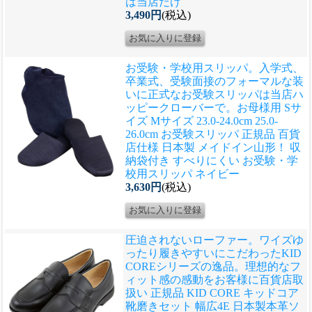
は当店だけ
3,490円
(税込)
お受験・学校用スリッパ。入学式、
卒業式、受験面接のフォーマルな装
いに正式なお受験スリッパは当店ハ
ッピークローバーで。
お母様用 Sサ
イズ Mサイズ 23.0-24.0cm 25.0-
26.0cm お受験スリッパ 正規品 百貨
店仕様 日本製 メイドイン山形！ 収
納袋付き すべりにくい お受験・学
校用スリッパ ネイビー
3,630円
(税込)
圧迫されないローファー。ワイズゆ
ったり履きやすいにこだわったKID
COREシリーズの逸品。理想的なフ
ィット感の感動をお客様に
百貨店取
扱い 正規品 KID CORE キッドコア
靴磨きセット 幅広4E 日本製本革ソ