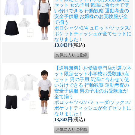
セット 女の子用 気温に合わせて使
い分けできる 行動観察 運動考査の
安全子供服 お嬢様のお受験服が全
て揃う
ポロシャツ×2/キュロット/ソックス/
ポケットティッシュが全てセットに
なりました！
13,843円
(税込)
【送料無料】お受験専門店が選ぶネ
ット限定セット
小学校お受験服5点
セット 男の子用 気温に合わせて使
い分けできる 行動観察 運動考査の
安全子供服 男の子用のお受験服が
全て揃う
ポロシャツ×2/バミューダ/ソックス/
ポケットティッシュが全てセットに
なりました！
13,843円
(税込)