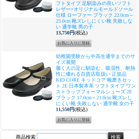
フトタイプ 足馴染みの良いソフト
レザー×オリジナルモールドソール
仕様 ローファー ブラック 22.0cm～
25.0cm 靴ズレしにくい靴 失敗しな
い 通学靴 男の子
13,750円
(税込)
幼稚園受験から中高生通学までのサ
イズ展開
履く人の足に馴染む、吸湿性、耐熱
性に優れる
百貨店取扱い 正規品
KID CORE キッドコア 靴磨きセッ
ト 2E 日本製本革 ソフトタイプ ワン
ストラップフォーマルシューズ 2E
ブラック 17.0cm～21.0cm 靴ズレし
にくい靴 失敗しない 通学靴 女の子
11,550円
(税込)
商品検索