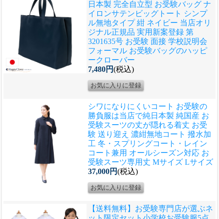
日本製 完全自立型 お受験バッグ ナ
イロンサテンビッグトート シンプ
ル無地タイプ 紺 ネイビー 当店オリ
ジナル正規品 実用新案登録 第
3201635号 お受験 面接 学校説明会
フォーマル お受験バッグのハッピ
ークローバー
7,480円
(税込)
シワになりにくいコート お受験の
勝負服は当店で
純日本製 純国産 お
受験スーツの丈が隠れる着丈 お受
験 送り迎え 濃紺無地コート 撥水加
工 冬・スプリングコート・レイン
コート兼用 オールシーズン対応 お
受験スーツ専用丈 Mサイズ Lサイズ
37,000円
(税込)
【送料無料】お受験専門店が選ぶネ
ット限定セット
小学校お受験服5点