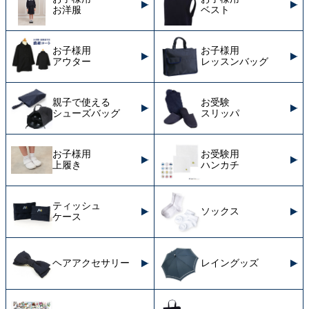
お洋服
ベスト
お子様用
お子様用
アウター
レッスンバッグ
親子で使える
お受験
シューズバッグ
スリッパ
お子様用
お受験用
上履き
ハンカチ
ティッシュ
ソックス
ケース
ヘアアクセサリー
レイングッズ