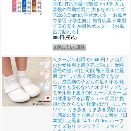
室(R) ITの基礎 理数脳 かけ算 九九
算数の早期学習に 大きなB2サイズ
(728x515mm)の学習ポスター お風呂
で学習 小学生向け 知育玩具 日本製
で安心安全 お風呂ポスター【お風
呂に貼れる】
880円
(税込)
＼クーポン利用で2,640円！／当店
のお受験用上履き売上No.1！ 受験
番号の縫い付け可能 靴下履きに最
適 はだしで歩く感覚を育てなが
ら、成長期の子どもの足を守る 靴
下履きも安心なハナオグリップなし
モデル
靴下履きOK ムーンスター 足
の健康を守る歩育シューズ 足に負
担がかからない 軽量 はだしっこ ホ
ワイト くま歩き くま歩き受験 はだ
し感覚の履き心地メッシュ素材《日
本製》上履き 14.0～21.0cm ハーフ
サイズあり マジックテープタイプ