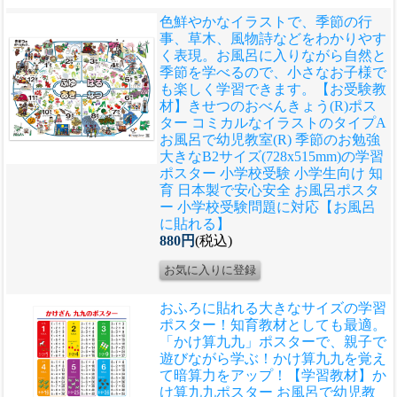
色鮮やかなイラストで、季節の行
事、草木、風物詩などをわかりやす
く表現。お風呂に入りながら自然と
季節を学べるので、小さなお子様で
も楽しく学習できます。
【お受験教
材】きせつのおべんきょう(R)ポス
ター コミカルなイラストのタイプA
お風呂で幼児教室(R) 季節のお勉強
大きなB2サイズ(728x515mm)の学習
ポスター 小学校受験 小学生向け 知
育 日本製で安心安全 お風呂ポスタ
ー 小学校受験問題に対応【お風呂
に貼れる】
880円
(税込)
おふろに貼れる大きなサイズの学習
ポスター！知育教材としても最適。
「かけ算九九」ポスターで、親子で
遊びながら学ぶ！かけ算九九を覚え
て暗算力をアップ！
【学習教材】か
け算九九ポスター お風呂で幼児教