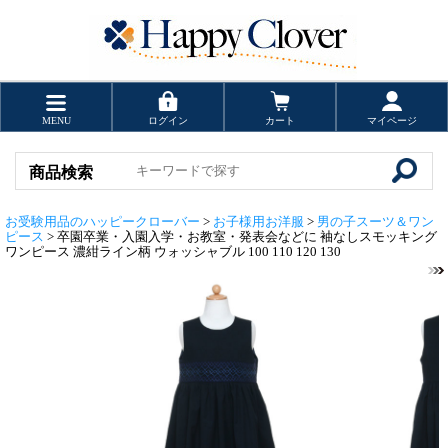
MENU
ログイン
カート
マイページ
商品検索
お受験用品のハッピークローバー
>
お子様用お洋服
>
男の子スーツ＆ワン
ピース
> 卒園卒業・入園入学・お教室・発表会などに 袖なしスモッキング
ワンピース 濃紺ライン柄 ウォッシャブル 100 110 120 130