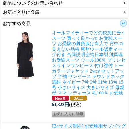
商品についてのお問い合わせ
お気に入りに登録
おすすめ商品
オールマイティーでどの校風に合う
スーツ 買って良かったお受験スー
ツ お受験の勝負服は当店で 背中の
見えない品格 尾州ウール認定マー
ク付き 合同説明会
純日本製 純国産
お受験スーツ ウール100％ プリンセ
スラインワンピース 付け襟付 ノー
カラージャケット 2way セットアッ
プ 半袖 ワンピース ラウンドネック
濃紺 ネイビー 7号 9号 11号 13号 15
号 小さいサイズ 大きいサイズ 母親
母 ママ レディース 毛100％ お受験
61,323円
(税込)
[B4サイズ対応] お受験用サブバッグ