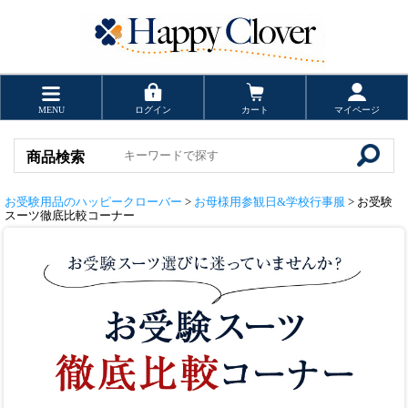
MENU
ログイン
カート
マイページ
商品検索
お受験用品のハッピークローバー
>
お母様用参観日&学校行事服
> お受験
スーツ徹底比較コーナー