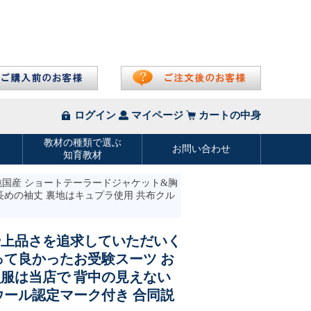
 純国産 ショートテーラードジャケット&胸
 長めの袖丈 裏地はキュプラ使用 共布クル
や上品さを追求していただいく
って良かったお受験スーツ お
服は当店で 背中の見えない
ウール認定マーク付き 合同説