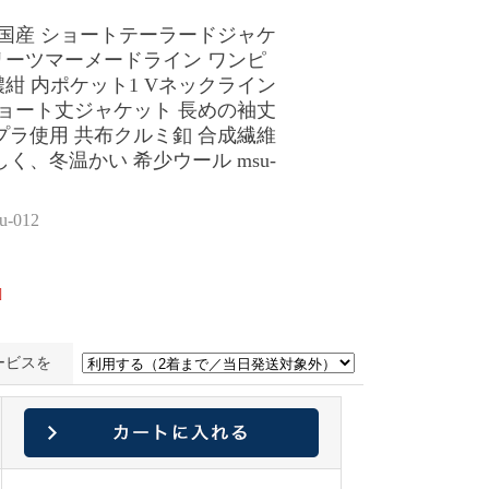
純国産 ショートテーラードジャケ
リーツマーメードライン ワンピ
濃紺 内ポケット1 Vネックライン
ショート丈ジャケット 長めの袖丈
プラ使用 共布クルミ釦 合成繊維
く、冬温かい 希少ウール msu-
-012
]
ービスを