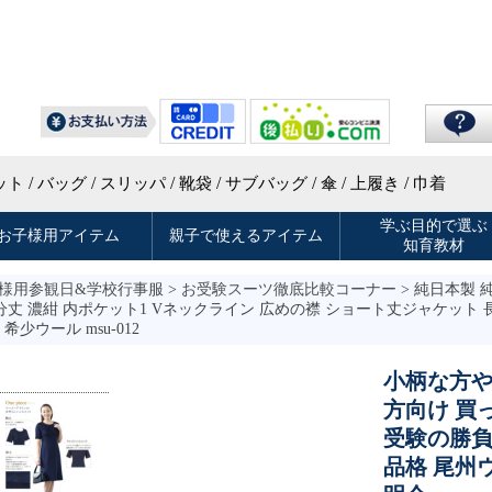
様用参観日&学校行事服
>
お受験スーツ徹底比較コーナー
> 純日本製
丈 濃紺 内ポケット1 Vネックライン 広めの襟 ショート丈ジャケット
ウール msu-012
小柄な方
方向け 買
受験の勝負
品格 尾州