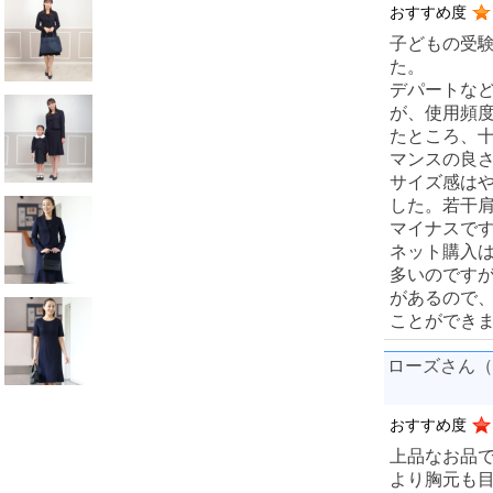
おすすめ度
子どもの受
た。
デパートな
が、使用頻
たところ、
マンスの良
サイズ感は
した。若干
マイナスで
ネット購入
多いのです
があるので
ことができ
ローズさん（
おすすめ度
上品なお品
より胸元も