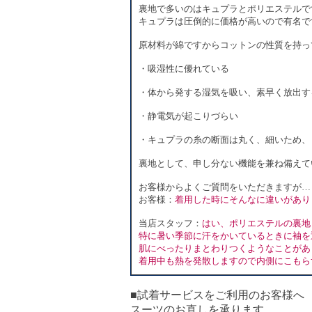
裏地で多いのはキュプラとポリエステルで
キュプラは圧倒的に価格が高いので有名で
原材料が綿ですからコットンの性質を持っ
・吸湿性に優れている
・体から発する湿気を吸い、素早く放出す
・静電気が起こりづらい
・キュプラの糸の断面は丸く、細いため、
裏地として、申し分ない機能を兼ね備えて
お客様からよくご質問をいただきますが…
お客様：
着用した時にそんなに違いがあり
当店スタッフ：
はい、ポリエステルの裏地
特に暑い季節に汗をかいているときに袖を
肌にべったりまとわりつくようなことがあ
着用中も熱を発散しますので内側にこもら
■試着サービスをご利用のお客様へ
スーツのお直しを承ります