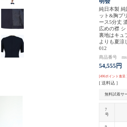
明会
純日本製 
ット&胸プ
ース5分丈 
広めの襟 
裏地はキュ
よりも夏涼し
012
商品番号 msu
54,555円
[496ポイント進呈 
[ 送料込 ]
無料試着サ
7
号
9