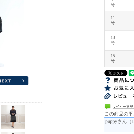
号
11
号
13
号
15
号
この商品の平
puppyさん（