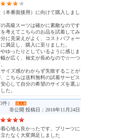
験（本番面接用）に向けて購入しまし
どの高級スーツは確かに素敵なのです
度を考えてこちらのお品を試着してみ
十分に見栄えがよく、コストパフォー
さに満足し、購入に至りました。
ややゆったりとしているように感じま
肩幅が広く、袖丈が長めなので☆一つ
す。
はサイズ感がわからず失敗することが
が、こちらは送料無料の試着サービス
、安心して自分の希望のサイズを選ぶ
ました。
3件）
購入者
非公開
投稿日：2018年11月24日
で着心地も良かったです。プリーツに
目立たなく大変満足しました