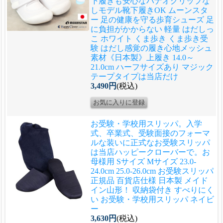
下履きも安心なハナオグリップな
しモデル
靴下履きOK ムーンスタ
ー 足の健康を守る歩育シューズ 足
に負担がかからない 軽量 はだしっ
こ ホワイト くま歩き くま歩き受
験 はだし感覚の履き心地メッシュ
素材《日本製》上履き 14.0～
21.0cm ハーフサイズあり マジック
テープタイプは当店だけ
3,490円
(税込)
お受験・学校用スリッパ。入学
式、卒業式、受験面接のフォーマ
ルな装いに正式なお受験スリッパ
は当店ハッピークローバーで。
お
母様用 Sサイズ Mサイズ 23.0-
24.0cm 25.0-26.0cm お受験スリッパ
正規品 百貨店仕様 日本製 メイド
イン山形！ 収納袋付き すべりにく
い お受験・学校用スリッパ ネイビ
ー
3,630円
(税込)