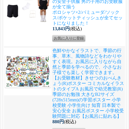
の安全子供服 男の子用のお受験服
が全て揃う
ポロシャツ×2/バミューダ/ソック
ス/ポケットティッシュが全てセッ
トになりました！
13,843円
(税込)
色鮮やかなイラストで、季節の行
事、草木、風物詩などをわかりや
すく表現。お風呂に入りながら自
然と季節を学べるので、小さなお
子様でも楽しく学習できます。
【お受験教材】きせつのおべんき
ょう(R)ポスター コミカルなイラス
トのタイプA お風呂で幼児教室(R)
季節のお勉強 大きなB2サイズ
(728x515mm)の学習ポスター 小学
校受験 小学生向け 知育 日本製で
安心安全 お風呂ポスター 小学校受
験問題に対応【お風呂に貼れる】
880円
(税込)