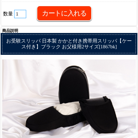
数量
商品説明
お受験スリッパ 日本製 かかと付き携帯用スリッパ【ケー
ス付き】ブラック お父様用2サイズ[1867bk]