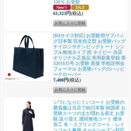
100％ お受験
61,323円
(税込)
[B4サイズ対応] お受験用サブバッ
グ
日本製 完全自立型 お受験バッグ
ナイロンサテンビッグトート シン
プル無地タイプ 紺 ネイビー 当店
オリジナル正規品 実用新案登録 第
3201635号 お受験 面接 学校説明会
フォーマル お受験バッグのハッピ
ークローバー
7,480円
(税込)
シワになりにくいコート お受験の
勝負服は当店で
純日本製 純国産 お
受験スーツの丈が隠れる着丈 お受
験 送り迎え 濃紺無地コート 撥水
加工 冬・スプリングコート・レイ
ンコート兼用 オールシーズン対応