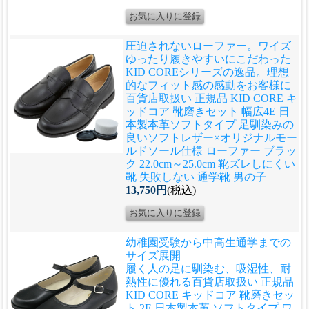
圧迫されないローファー。ワイズ
ゆったり履きやすいにこだわった
KID COREシリーズの逸品。理想
的なフィット感の感動をお客様に
百貨店取扱い 正規品 KID CORE キ
ッドコア 靴磨きセット 幅広4E 日
本製本革ソフトタイプ 足馴染みの
良いソフトレザー×オリジナルモー
ルドソール仕様 ローファー ブラッ
ク 22.0cm～25.0cm 靴ズレしにくい
靴 失敗しない 通学靴 男の子
13,750円
(税込)
幼稚園受験から中高生通学までの
サイズ展開
履く人の足に馴染む、吸湿性、耐
熱性に優れる
百貨店取扱い 正規品
KID CORE キッドコア 靴磨きセッ
ト 2E 日本製本革 ソフトタイプ ワ