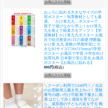
おふろに貼れる大きなサイズの学
習ポスター！知育教材としても最
適。「かけ算九九」ポスターで、
親子で遊びながら学ぶ！かけ算九
九を覚えて暗算力をアップ！
【学
習教材】かけ算九九ポスター お風
呂で幼児教室(R) ITの基礎 理数脳
かけ算 九九 算数の早期学習に 大
きなB2サイズ(728x515mm)の学習
ポスター お風呂で学習 小学生向け
知育玩具 日本製で安心安全 お風呂
ポスター【お風呂に貼れる】
880円
(税込)
＼クーポン利用で2,640円！／当店
のお受験用上履き売上No.1！ 受験
番号の縫い付け可能 靴下履きに最
適 はだしで歩く感覚を育てなが
ら、成長期の子どもの足を守る 靴