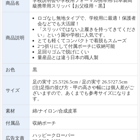
学校説明会や学校用フォーマル携帯用/日本製高
商品名
級携帯用スリッパ【お父様用・黒】
ロゴなし無地タイプで、学校用に最適！保護者
会などでも大活躍！
「スリッパではない上履きを持ってきてくださ
い」という園や学校に人気です。
商品説明
とても軽くてコンパクトで着脱もスムーズ
2つ折りにして付属ポーチに収納可能
足回りゴムで脱げにくい
量産品とは違う日本の職人製
お色
黒
足の実寸 25.5?26.5cm / 足の実寸 26.5?27.5cm
[注]足指の並び方・甲の高さや幅には個人差がご
サイズ
ざいますので、あくまでも参考サイズになりま
す。
素材
綿/ナイロン/合成皮革
付属品
収納ポーチ
ハッピークローバー
広告文責