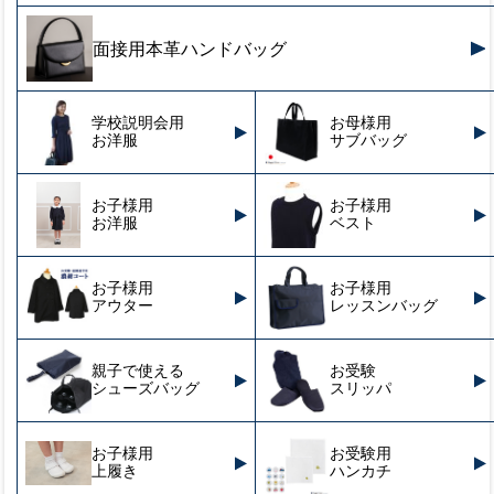
面接用本革ハンドバッグ
学校説明会用
お母様用
お洋服
サブバッグ
お子様用
お子様用
お洋服
ベスト
お子様用
お子様用
アウター
レッスンバッグ
親子で使える
お受験
シューズバッグ
スリッパ
お子様用
お受験用
上履き
ハンカチ