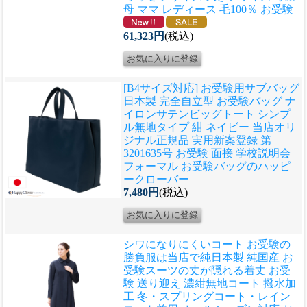
母 ママ レディース 毛100％ お受験
61,323円
(税込)
[B4サイズ対応] お受験用サブバッグ
日本製 完全自立型 お受験バッグ ナ
イロンサテンビッグトート シンプ
ル無地タイプ 紺 ネイビー 当店オリ
ジナル正規品 実用新案登録 第
3201635号 お受験 面接 学校説明会
フォーマル お受験バッグのハッピ
ークローバー
7,480円
(税込)
シワになりにくいコート お受験の
勝負服は当店で
純日本製 純国産 お
受験スーツの丈が隠れる着丈 お受
験 送り迎え 濃紺無地コート 撥水加
工 冬・スプリングコート・レイン