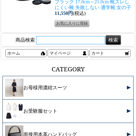
ブラック 17.0cm～21.0cm 靴ズレし
にくい靴 失敗しない 通学靴 女の子
11,550円
(税込)
商品検索
ホーム
マイページ
カート
CATEGORY
お母様用濃紺スーツ
お受験服セット
面接用本革ハンドバッグ