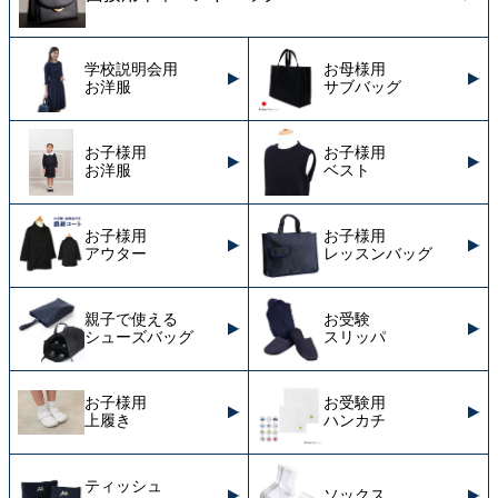
学校説明会用
お母様用
お洋服
サブバッグ
お子様用
お子様用
お洋服
ベスト
お子様用
お子様用
アウター
レッスンバッグ
親子で使える
お受験
シューズバッグ
スリッパ
お子様用
お受験用
上履き
ハンカチ
ティッシュ
ソックス