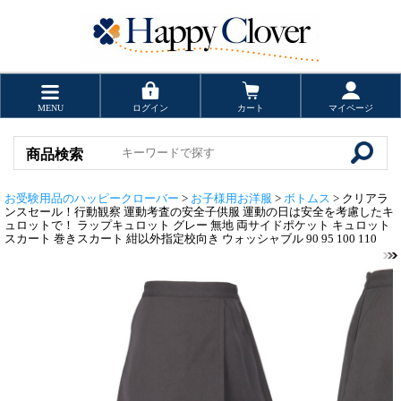
MENU
ログイン
カート
マイページ
商品検索
お受験用品のハッピークローバー
>
お子様用お洋服
>
ボトムス
> クリアラ
ンスセール！行動観察 運動考査の安全子供服 運動の日は安全を考慮したキ
ュロットで！ ラップキュロット グレー 無地 両サイドポケット キュロット
スカート 巻きスカート 紺以外指定校向き ウォッシャブル 90 95 100 110