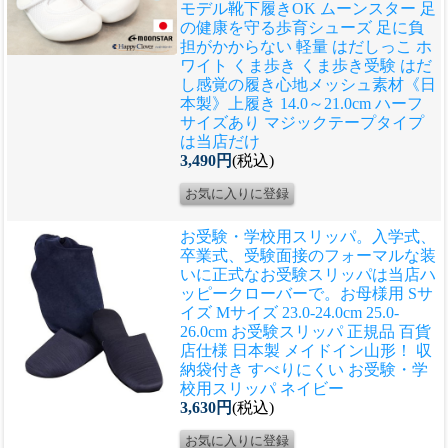
モデル
靴下履きOK ムーンスター 足
の健康を守る歩育シューズ 足に負
担がかからない 軽量 はだしっこ ホ
ワイト くま歩き くま歩き受験 はだ
し感覚の履き心地メッシュ素材《日
本製》上履き 14.0～21.0cm ハーフ
サイズあり マジックテープタイプ
は当店だけ
3,490円
(税込)
お受験・学校用スリッパ。入学式、
卒業式、受験面接のフォーマルな装
いに正式なお受験スリッパは当店ハ
ッピークローバーで。
お母様用 Sサ
イズ Mサイズ 23.0-24.0cm 25.0-
26.0cm お受験スリッパ 正規品 百貨
店仕様 日本製 メイドイン山形！ 収
納袋付き すべりにくい お受験・学
校用スリッパ ネイビー
3,630円
(税込)