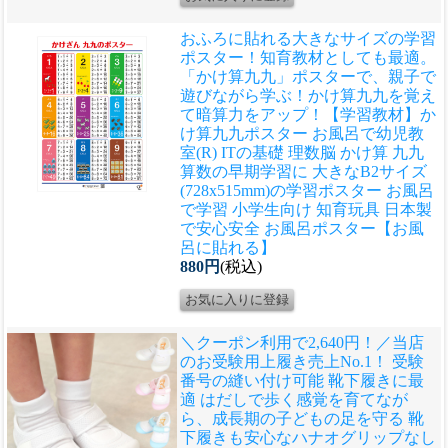
おふろに貼れる大きなサイズの学習
ポスター！知育教材としても最適。
「かけ算九九」ポスターで、親子で
遊びながら学ぶ！かけ算九九を覚え
て暗算力をアップ！
【学習教材】か
け算九九ポスター お風呂で幼児教
室(R) ITの基礎 理数脳 かけ算 九九
算数の早期学習に 大きなB2サイズ
(728x515mm)の学習ポスター お風呂
で学習 小学生向け 知育玩具 日本製
で安心安全 お風呂ポスター【お風
呂に貼れる】
880円
(税込)
＼クーポン利用で2,640円！／当店
のお受験用上履き売上No.1！ 受験
番号の縫い付け可能 靴下履きに最
適 はだしで歩く感覚を育てなが
ら、成長期の子どもの足を守る 靴
下履きも安心なハナオグリップなし