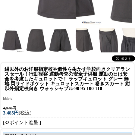
紺以外のお洋服指定校や個性を生かす学校向き
クリアラン
スセール！行動観察 運動考査の安全子供服 運動の日は安
全を考慮したキュロットで！ ラップキュロット グレー 無
地 両サイドポケット キュロットスカート 巻きスカート 紺
以外指定校向き ウォッシャブル 90 95 100 110
hbk-2
4,978円
3,485円
(税込)
[32ポイント進呈 ]