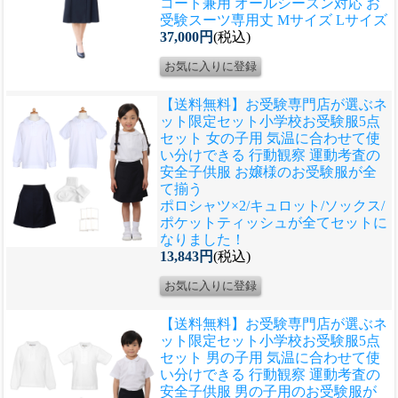
コート兼用 オールシーズン対応 お
受験スーツ専用丈 Mサイズ Lサイズ
37,000円
(税込)
【送料無料】お受験専門店が選ぶネ
ット限定セット
小学校お受験服5点
セット 女の子用 気温に合わせて使
い分けできる 行動観察 運動考査の
安全子供服 お嬢様のお受験服が全
て揃う
ポロシャツ×2/キュロット/ソックス/
ポケットティッシュが全てセットに
なりました！
13,843円
(税込)
【送料無料】お受験専門店が選ぶネ
ット限定セット
小学校お受験服5点
セット 男の子用 気温に合わせて使
い分けできる 行動観察 運動考査の
安全子供服 男の子用のお受験服が