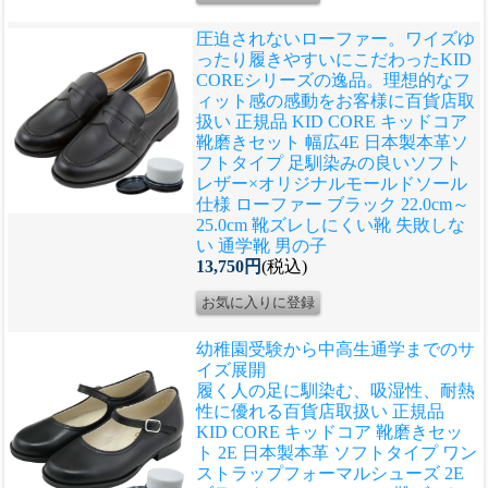
圧迫されないローファー。ワイズゆ
ったり履きやすいにこだわったKID
COREシリーズの逸品。理想的なフ
ィット感の感動をお客様に
百貨店取
扱い 正規品 KID CORE キッドコア
靴磨きセット 幅広4E 日本製本革ソ
フトタイプ 足馴染みの良いソフト
レザー×オリジナルモールドソール
仕様 ローファー ブラック 22.0cm～
25.0cm 靴ズレしにくい靴 失敗しな
い 通学靴 男の子
13,750円
(税込)
幼稚園受験から中高生通学までのサ
イズ展開
履く人の足に馴染む、吸湿性、耐熱
性に優れる
百貨店取扱い 正規品
KID CORE キッドコア 靴磨きセッ
ト 2E 日本製本革 ソフトタイプ ワン
ストラップフォーマルシューズ 2E