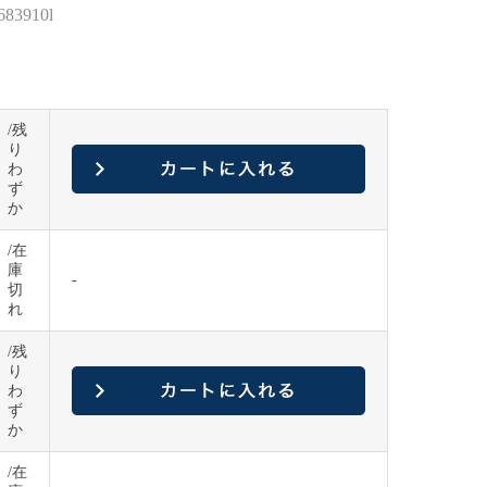
3910l
/残
り
わ
ず
か
/在
庫
-
切
れ
/残
り
わ
ず
か
/在