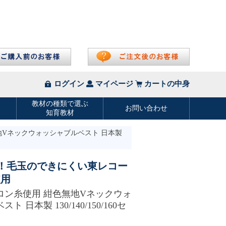
地Vネックウォッシャブルベスト 日本製
！毛玉のできにくい東レコー
使用
ロン糸使用 紺色無地Vネックウォ
 日本製 130/140/150/160セ