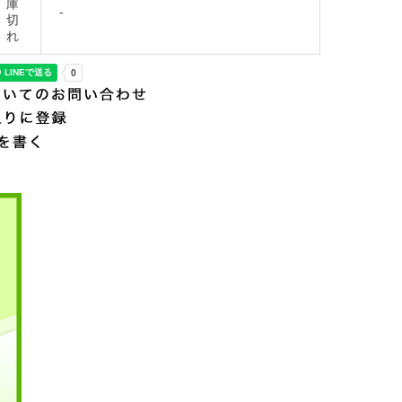
庫
-
切
れ