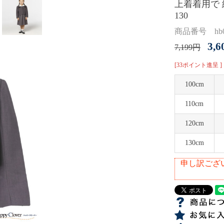
上着着用で 紺
130
商品番号 hb0
3,
7,199円
[33ポイント進呈 ]
100cm
110cm
120cm
130cm
申し訳ござ