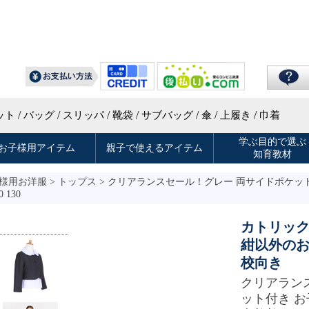
様用お洋服
>
トップス
> クリアランスセール！グレー 両サイドポケット
 130
カトリッ
紺以外の
校向き
クリアラン
ット付き お