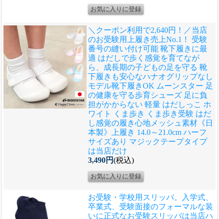
＼クーポン利用で2,640円！／当店
のお受験用上履き売上No.1！ 受験
番号の縫い付け可能 靴下履きに最
適 はだしで歩く感覚を育てなが
ら、成長期の子どもの足を守る 靴
下履きも安心なハナオグリップなし
モデル
靴下履きOK ムーンスター 足
の健康を守る歩育シューズ 足に負
担がかからない 軽量 はだしっこ ホ
ワイト くま歩き くま歩き受験 はだ
し感覚の履き心地メッシュ素材《日
本製》上履き 14.0～21.0cm ハーフ
サイズあり マジックテープタイプ
は当店だけ
3,490円
(税込)
お受験・学校用スリッパ。入学式、
卒業式、受験面接のフォーマルな装
いに正式なお受験スリッパは当店ハ