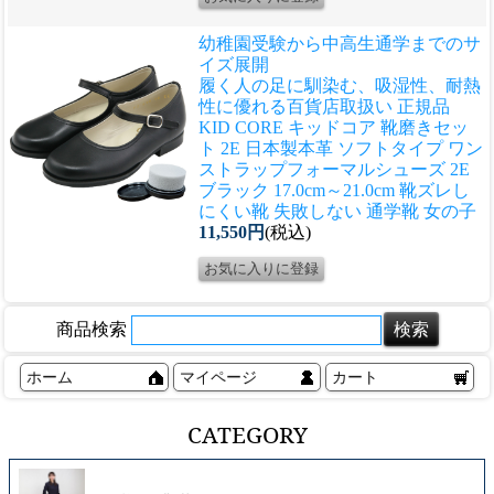
幼稚園受験から中高生通学までのサ
イズ展開
履く人の足に馴染む、吸湿性、耐熱
性に優れる
百貨店取扱い 正規品
KID CORE キッドコア 靴磨きセッ
ト 2E 日本製本革 ソフトタイプ ワン
ストラップフォーマルシューズ 2E
ブラック 17.0cm～21.0cm 靴ズレし
にくい靴 失敗しない 通学靴 女の子
11,550円
(税込)
商品検索
ホーム
マイページ
カート
CATEGORY