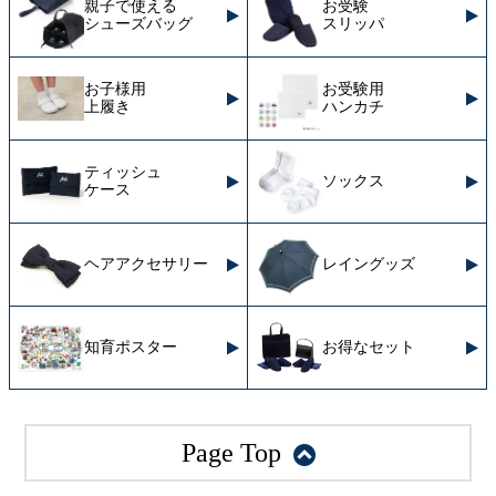
親子で使える
お受験
シューズバッグ
スリッパ
お子様用
お受験用
上履き
ハンカチ
ティッシュ
ソックス
ケース
ヘアアクセサリー
レイングッズ
知育ポスター
お得なセット
Page Top