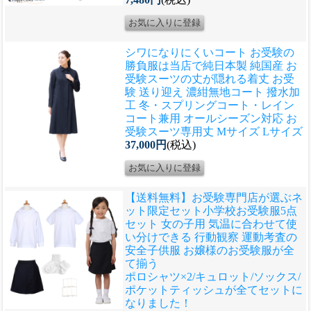
シワになりにくいコート お受験の
勝負服は当店で
純日本製 純国産 お
受験スーツの丈が隠れる着丈 お受
験 送り迎え 濃紺無地コート 撥水加
工 冬・スプリングコート・レイン
コート兼用 オールシーズン対応 お
受験スーツ専用丈 Mサイズ Lサイズ
37,000円
(税込)
【送料無料】お受験専門店が選ぶネ
ット限定セット
小学校お受験服5点
セット 女の子用 気温に合わせて使
い分けできる 行動観察 運動考査の
安全子供服 お嬢様のお受験服が全
て揃う
ポロシャツ×2/キュロット/ソックス/
ポケットティッシュが全てセットに
なりました！