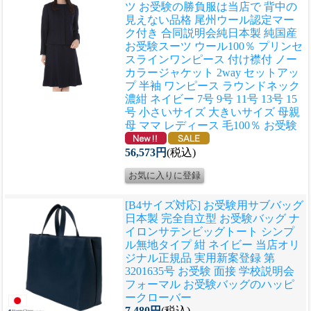
ツ お受験の勝負服は当店で 背中の
見えない品格 尾州ウール認定マー
ク付き 合同説明会
純日本製 純国産
お受験スーツ ウール100％ プリンセ
スラインワンピース 付け襟付 ノー
カラージャケット 2way セットアッ
プ 半袖 ワンピース ラウンドネック
濃紺 ネイビー 7号 9号 11号 13号 15
号 小さいサイズ 大きいサイズ 母親
母 ママ レディース 毛100％ お受験
56,573円
(税込)
[B4サイズ対応] お受験用サブバッグ
日本製 完全自立型 お受験バッグ ナ
イロンサテンビッグトート シンプ
ル無地タイプ 紺 ネイビー 当店オリ
ジナル正規品 実用新案登録 第
3201635号 お受験 面接 学校説明会
フォーマル お受験バッグのハッピ
ークローバー
7,480円
(税込)