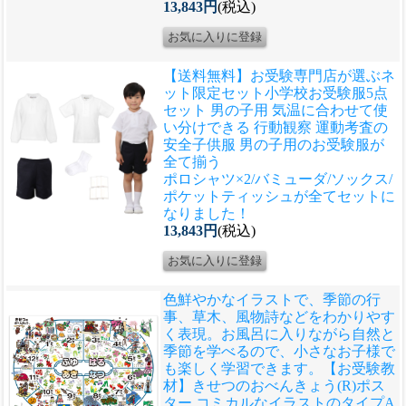
13,843円
(税込)
【送料無料】お受験専門店が選ぶネ
ット限定セット
小学校お受験服5点
セット 男の子用 気温に合わせて使
い分けできる 行動観察 運動考査の
安全子供服 男の子用のお受験服が
全て揃う
ポロシャツ×2/バミューダ/ソックス/
ポケットティッシュが全てセットに
なりました！
13,843円
(税込)
色鮮やかなイラストで、季節の行
事、草木、風物詩などをわかりやす
く表現。お風呂に入りながら自然と
季節を学べるので、小さなお子様で
も楽しく学習できます。
【お受験教
材】きせつのおべんきょう(R)ポス
ター コミカルなイラストのタイプA