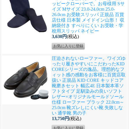
ッピークローバーで。
お母様用 Sサ
イズ Mサイズ 23.0-24.0cm 25.0-
26.0cm お受験スリッパ 正規品 百貨
店仕様 日本製 メイドイン山形！ 収
納袋付き すべりにくい お受験・学
校用スリッパ ネイビー
3,630円
(税込)
圧迫されないローファー。ワイズゆ
ったり履きやすいにこだわったKID
COREシリーズの逸品。理想的なフ
ィット感の感動をお客様に
百貨店取
扱い 正規品 KID CORE キッドコア
靴磨きセット 幅広4E 日本製本革ソ
フトタイプ 足馴染みの良いソフト
レザー×オリジナルモールドソール
仕様 ローファー ブラック 22.0cm～
25.0cm 靴ズレしにくい靴 失敗しな
い 通学靴 男の子
13,750円
(税込)