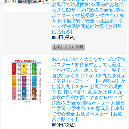
お風呂で幼児教室(R) 季節のお勉強
大きなB2サイズ(728x515mm)の学習
ポスター 小学校受験 小学生向け 知
育 日本製で安心安全 お風呂ポスタ
ー 小学校受験問題に対応【お風呂
に貼れる】
880円
(税込)
おふろに貼れる大きなサイズの学習
ポスター！知育教材としても最適。
「かけ算九九」ポスターで、親子で
遊びながら学ぶ！かけ算九九を覚え
て暗算力をアップ！
【学習教材】か
け算九九ポスター お風呂で幼児教
室(R) ITの基礎 理数脳 かけ算 九九
算数の早期学習に 大きなB2サイズ
(728x515mm)の学習ポスター お風呂
で学習 小学生向け 知育玩具 日本製
で安心安全 お風呂ポスター【お風
呂に貼れる】
880円
(税込)