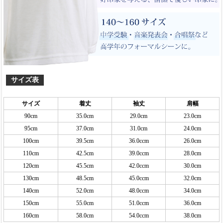
サイズ表
サイズ
着丈
袖丈
肩幅
90cm
35.0cm
29.0cm
23.0cm
95cm
37.0cm
31.0cm
24.0cm
100cm
39.5cm
36.0ccm
26.0cm
110cm
42.5cm
39.0ccm
28.0cm
120cm
45.5cm
42.0ccm
30.0cm
130cm
48.5cm
45.0ccm
32.0cm
140cm
52.0cm
48.0ccm
34.0cm
150cm
55.0cm
51.0ccm
36.0cm
160cm
58.0cm
54.0ccm
38.0cm