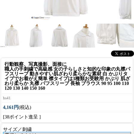
行動観察、写真撮影、面接に
職人の手刺繍で高級感 女の子らしさと知的な印象の丸襟パ
フスリーブ 動きやすい肌ざわり柔らかな素材 白 かぶりタ
イプでお着がえ簡単 襟タイプは3種類
お受験用 かぶり 肌ざ
わり柔らか 丸襟 パフスリーブ 長袖 ブラウス 90 95 100 110
120 130 140 150 160
hs41
4,161円
(税込)
[38ポイント進呈 ]
サイズ／刺繍