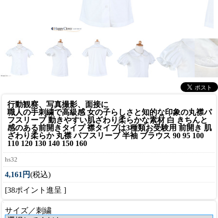
行動観察、写真撮影、面接に
職人の手刺繍で高級感 女の子らしさと知的な印象の丸襟パ
フスリーブ 動きやすい肌ざわり柔らかな素材 白 きちんと
感のある前開きタイプ 襟タイプは3種類
お受験用 前開き 肌
ざわり柔らか 丸襟 パフスリーブ 半袖 ブラウス 90 95 100
110 120 130 140 150 160
hs32
4,161円
(税込)
[38ポイント進呈 ]
サイズ／刺繍