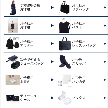
学校説明会用
お母様用
お洋服
サブバッグ
お子様用
お子様用
お洋服
ベスト
お子様用
お子様用
アウター
レッスンバッグ
親子で使える
お受験
シューズバッグ
スリッパ
お子様用
お受験用
上履き
ハンカチ
ティッシュ
ソックス
ケース