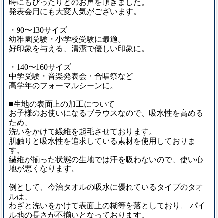
時にもぴったりとのお声を頂きました。
発表会用にも大変人気がございます。
・90〜130サイズ
幼稚園受験・小学校受験に最適。
好印象を与える、清潔で優しい印象に。
・140〜160サイズ
中学受験・音楽発表会・合唱祭など
高学年のフォーマルシーンに。
■生地の表面上の加工について
お子様のお使いになるブラウスなので、吸水性を高める
ため、
洗いをかけて繊維を起毛させております。
肌触りと吸水性を追求している素材を使用しておりま
す。
繊維が揃った状態の生地では汗を吸わないので、使い心
地が悪くなります。
例として、今治タオルの吸水に優れているタイプのタオ
ルは、
わざと洗いをかけて表面上の糊等を落としており、 パイ
ル地の長さが不揃いとなっております。