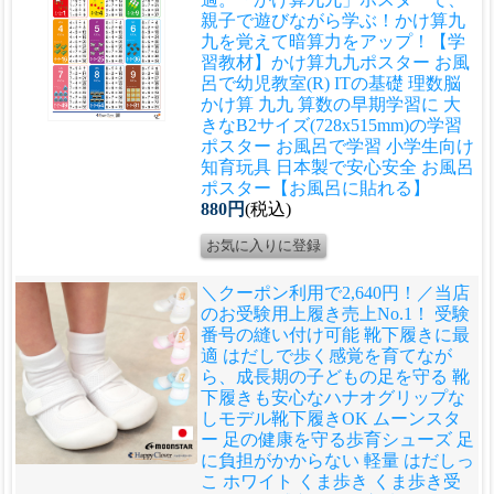
親子で遊びながら学ぶ！かけ算九
九を覚えて暗算力をアップ！
【学
習教材】かけ算九九ポスター お風
呂で幼児教室(R) ITの基礎 理数脳
かけ算 九九 算数の早期学習に 大
きなB2サイズ(728x515mm)の学習
ポスター お風呂で学習 小学生向け
知育玩具 日本製で安心安全 お風呂
ポスター【お風呂に貼れる】
880円
(税込)
＼クーポン利用で2,640円！／当店
のお受験用上履き売上No.1！ 受験
番号の縫い付け可能 靴下履きに最
適 はだしで歩く感覚を育てなが
ら、成長期の子どもの足を守る 靴
下履きも安心なハナオグリップな
しモデル
靴下履きOK ムーンスタ
ー 足の健康を守る歩育シューズ 足
に負担がかからない 軽量 はだしっ
こ ホワイト くま歩き くま歩き受