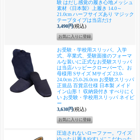
験 はだし感覚の履き心地メッシュ
素材《日本製》上履き 14.0～
21.0cm ハーフサイズあり マジック
テープタイプは当店だけ
3,490円
(税込)
お受験・学校用スリッパ。入学
式、卒業式、受験面接のフォーマ
ルな装いに正式なお受験スリッパ
は当店ハッピークローバーで。
お
母様用 Sサイズ Mサイズ 23.0-
24.0cm 25.0-26.0cm お受験スリッパ
正規品 百貨店仕様 日本製 メイド
イン山形！ 収納袋付き すべりにく
い お受験・学校用スリッパ ネイビ
ー
3,630円
(税込)
圧迫されないローファー。ワイズ
ゆったり履きやすいにこだわった