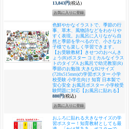
13,843円
(税込)
色鮮やかなイラストで、季節の行
事、草木、風物詩などをわかりや
すく表現。お風呂に入りながら自
然と季節を学べるので、小さなお
子様でも楽しく学習できます。
【お受験教材】きせつのおべんき
ょう(R)ポスター コミカルなイラス
トのタイプA お風呂で幼児教室(R)
季節のお勉強 大きなB2サイズ
(728x515mm)の学習ポスター 小学
校受験 小学生向け 知育 日本製で
安心安全 お風呂ポスター 小学校受
験問題に対応【お風呂に貼れる】
880円
(税込)
おふろに貼れる大きなサイズの学
習ポスター！知育教材としても最
適。「かけ算九九」ポスターで、