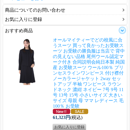
商品についてのお問い合わせ
お気に入りに登録
おすすめ商品
オールマイティーでどの校風に合
うスーツ 買って良かったお受験ス
ーツ お受験の勝負服は当店で 背中
の見えない品格 尾州ウール認定マ
ーク付き 合同説明会
純日本製 純国
産 お受験スーツ ウール100％ プリ
ンセスラインワンピース 付け襟付
ノーカラージャケット 2way セッ
トアップ 半袖 ワンピース ラウン
ドネック 濃紺 ネイビー 7号 9号 11
号 13号 15号 小さいサイズ 大きい
サイズ 母親 母 ママ レディース 毛
100％ お受験
61,323円
(税込)