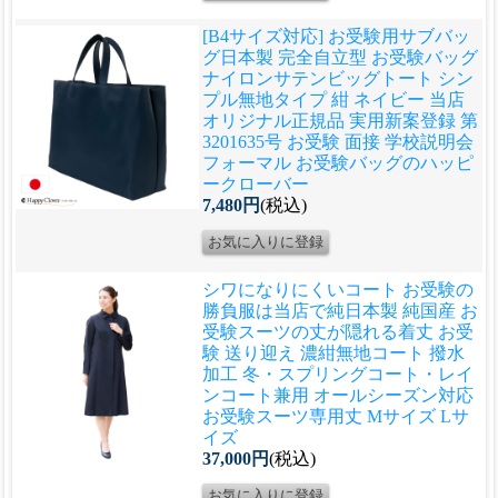
[B4サイズ対応] お受験用サブバッ
グ
日本製 完全自立型 お受験バッグ
ナイロンサテンビッグトート シン
プル無地タイプ 紺 ネイビー 当店
オリジナル正規品 実用新案登録 第
3201635号 お受験 面接 学校説明会
フォーマル お受験バッグのハッピ
ークローバー
7,480円
(税込)
シワになりにくいコート お受験の
勝負服は当店で
純日本製 純国産 お
受験スーツの丈が隠れる着丈 お受
験 送り迎え 濃紺無地コート 撥水
加工 冬・スプリングコート・レイ
ンコート兼用 オールシーズン対応
お受験スーツ専用丈 Mサイズ Lサ
イズ
37,000円
(税込)