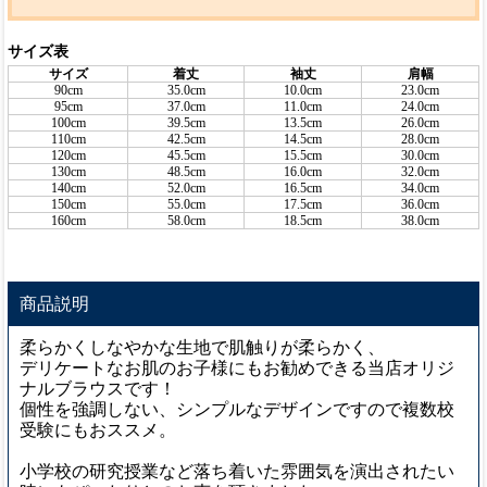
サイズ表
サイズ
着丈
袖丈
肩幅
90cm
35.0cm
10.0cm
23.0cm
95cm
37.0cm
11.0cm
24.0cm
100cm
39.5cm
13.5cm
26.0cm
110cm
42.5cm
14.5cm
28.0cm
120cm
45.5cm
15.5cm
30.0cm
130cm
48.5cm
16.0cm
32.0cm
140cm
52.0cm
16.5cm
34.0cm
150cm
55.0cm
17.5cm
36.0cm
160cm
58.0cm
18.5cm
38.0cm
商品説明
柔らかくしなやかな生地で肌触りが柔らかく、
デリケートなお肌のお子様にもお勧めできる当店オリジ
ナルブラウスです！
個性を強調しない、シンプルなデザインですので複数校
受験にもおススメ。
小学校の研究授業など落ち着いた雰囲気を演出されたい