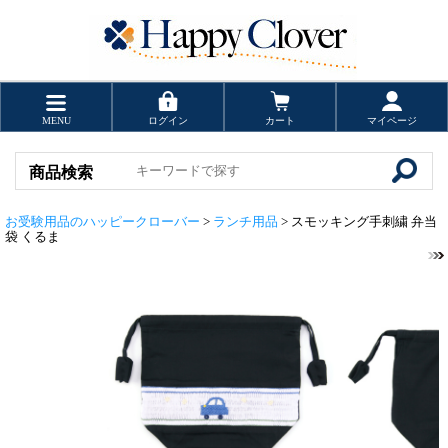
MENU
ログイン
カート
マイページ
商品検索
お受験用品のハッピークローバー
>
ランチ用品
> スモッキング手刺繍 弁当
袋 くるま