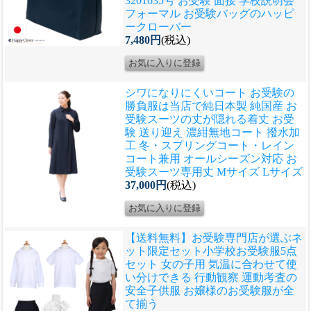
3201635号 お受験 面接 学校説明会
フォーマル お受験バッグのハッピ
ークローバー
7,480円
(税込)
シワになりにくいコート お受験の
勝負服は当店で
純日本製 純国産 お
受験スーツの丈が隠れる着丈 お受
験 送り迎え 濃紺無地コート 撥水加
工 冬・スプリングコート・レイン
コート兼用 オールシーズン対応 お
受験スーツ専用丈 Mサイズ Lサイズ
37,000円
(税込)
【送料無料】お受験専門店が選ぶネ
ット限定セット
小学校お受験服5点
セット 女の子用 気温に合わせて使
い分けできる 行動観察 運動考査の
安全子供服 お嬢様のお受験服が全
て揃う