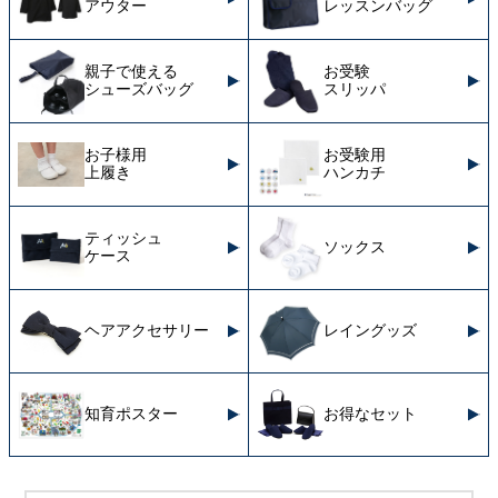
アウター
レッスンバッグ
親子で使える
お受験
シューズバッグ
スリッパ
お子様用
お受験用
上履き
ハンカチ
ティッシュ
ソックス
ケース
ヘアアクセサリー
レイングッズ
知育ポスター
お得なセット