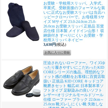
お受験・学校用スリッパ。入学式、
卒業式、受験面接のフォーマルな装
いに正式なお受験スリッパは当店ハ
ッピークローバーで。
お母様用 Sサ
イズ Mサイズ 23.0-24.0cm 25.0-
26.0cm お受験スリッパ 正規品 百貨
店仕様 日本製 メイドイン山形！ 収
納袋付き すべりにくい お受験・学
校用スリッパ ネイビー
3,630円
(税込)
圧迫されないローファー。ワイズゆ
ったり履きやすいにこだわったKID
COREシリーズの逸品。理想的なフ
ィット感の感動をお客様に
百貨店取
扱い 正規品 KID CORE キッドコア
靴磨きセット 幅広4E 日本製本革ソ
フトタイプ 足馴染みの良いソフト
レザー×オリジナルモールドソール
仕様 ローファー ブラック 22.0cm～
25.0cm 靴ズレしにくい靴 失敗しな