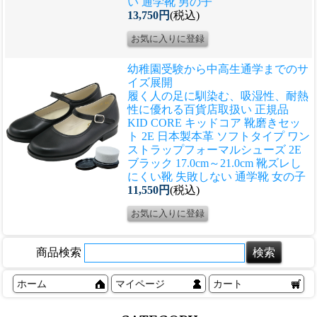
い 通学靴 男の子
13,750円
(税込)
幼稚園受験から中高生通学までのサ
イズ展開
履く人の足に馴染む、吸湿性、耐熱
性に優れる
百貨店取扱い 正規品
KID CORE キッドコア 靴磨きセッ
ト 2E 日本製本革 ソフトタイプ ワン
ストラップフォーマルシューズ 2E
ブラック 17.0cm～21.0cm 靴ズレし
にくい靴 失敗しない 通学靴 女の子
11,550円
(税込)
商品検索
ホーム
マイページ
カート