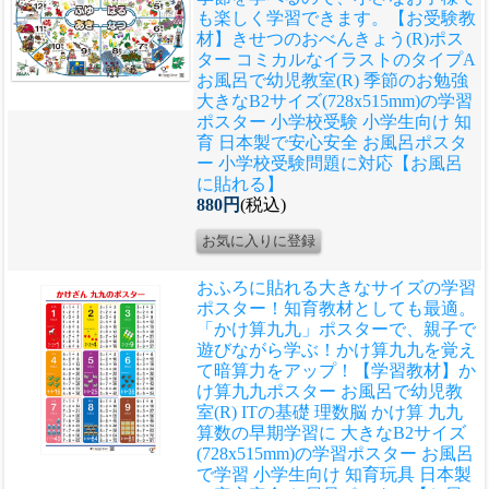
も楽しく学習できます。
【お受験教
材】きせつのおべんきょう(R)ポス
ター コミカルなイラストのタイプA
お風呂で幼児教室(R) 季節のお勉強
大きなB2サイズ(728x515mm)の学習
ポスター 小学校受験 小学生向け 知
育 日本製で安心安全 お風呂ポスタ
ー 小学校受験問題に対応【お風呂
に貼れる】
880円
(税込)
おふろに貼れる大きなサイズの学習
ポスター！知育教材としても最適。
「かけ算九九」ポスターで、親子で
遊びながら学ぶ！かけ算九九を覚え
て暗算力をアップ！
【学習教材】か
け算九九ポスター お風呂で幼児教
室(R) ITの基礎 理数脳 かけ算 九九
算数の早期学習に 大きなB2サイズ
(728x515mm)の学習ポスター お風呂
で学習 小学生向け 知育玩具 日本製