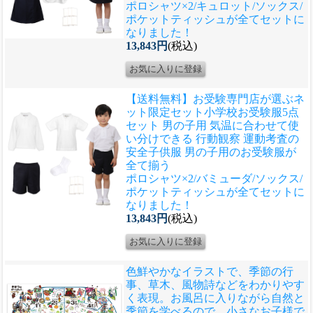
ポロシャツ×2/キュロット/ソックス/
ポケットティッシュが全てセットに
なりました！
13,843円
(税込)
【送料無料】お受験専門店が選ぶネ
ット限定セット
小学校お受験服5点
セット 男の子用 気温に合わせて使
い分けできる 行動観察 運動考査の
安全子供服 男の子用のお受験服が
全て揃う
ポロシャツ×2/バミューダ/ソックス/
ポケットティッシュが全てセットに
なりました！
13,843円
(税込)
色鮮やかなイラストで、季節の行
事、草木、風物詩などをわかりやす
く表現。お風呂に入りながら自然と
季節を学べるので、小さなお子様で