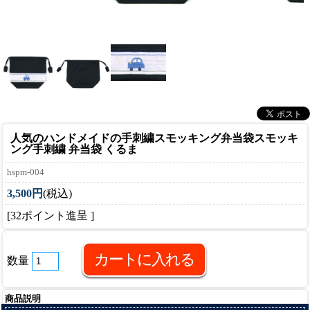
人気のハンドメイドの手刺繍スモッキング弁当袋
スモッキ
ング手刺繍 弁当袋 くるま
hspm-004
3,500円
(税込)
[32ポイント進呈 ]
数量
商品説明