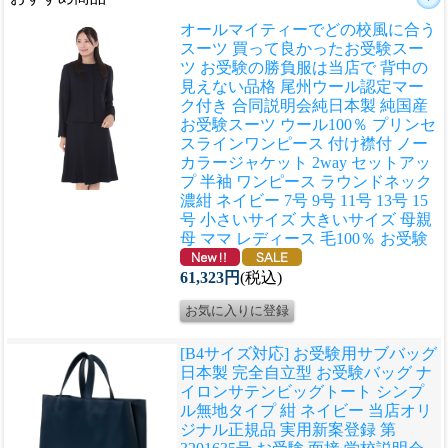
オールマイティーでどの校風に合う
スーツ 買って良かったお受験スー
ツ お受験の勝負服は当店で 背中の
見えない品格 尾州ウール認定マー
ク付き 合同説明会
純日本製 純国産
お受験スーツ ウール100％ プリンセ
スラインワンピース 付け襟付 ノー
カラージャケット 2way セットアッ
プ 半袖 ワンピース ラウンドネック
濃紺 ネイビー 7号 9号 11号 13号 15
号 小さいサイズ 大きいサイズ 母親
母 ママ レディース 毛100％ お受験
61,323円
(税込)
[B4サイズ対応] お受験用サブバッグ
日本製 完全自立型 お受験バッグ ナ
イロンサテンビッグトート シンプ
ル無地タイプ 紺 ネイビー 当店オリ
ジナル正規品 実用新案登録 第