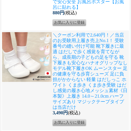
で安心安全 お風呂ポスター【お風
呂に貼れる】
880円
(税込)
＼クーポン利用で2,640円！／当店
のお受験用上履き売上No.1！ 受験
番号の縫い付け可能 靴下履きに最
適 はだしで歩く感覚を育てなが
ら、成長期の子どもの足を守る 靴
下履きも安心なハナオグリップなし
モデル
靴下履きOK ムーンスター 足
の健康を守る歩育シューズ 足に負
担がかからない 軽量 はだしっこ ホ
ワイト くま歩き くま歩き受験 はだ
し感覚の履き心地メッシュ素材《日
本製》上履き 14.0～21.0cm ハーフ
サイズあり マジックテープタイプ
は当店だけ
3,490円
(税込)