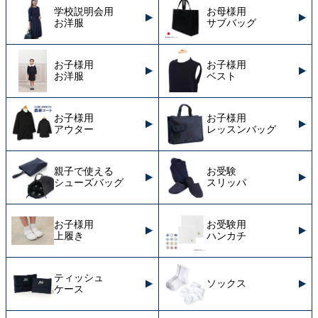
学校説明会用
お母様用
お洋服
サブバッグ
お子様用
お子様用
お洋服
ベスト
お子様用
お子様用
アウター
レッスンバッグ
親子で使える
お受験
シューズバッグ
スリッパ
お子様用
お受験用
上履き
ハンカチ
ティッシュ
ソックス
ケース