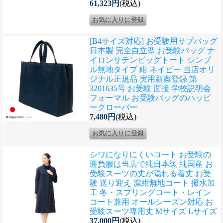
61,323円
(税込)
[B4サイズ対応] お受験用サブバッグ
日本製 完全自立型 お受験バッグ ナ
イロンサテンビッグトート シンプ
ル無地タイプ 紺 ネイビー 当店オリ
ジナル正規品 実用新案登録 第
3201635号 お受験 面接 学校説明会
フォーマル お受験バッグのハッピ
ークローバー
7,480円
(税込)
シワになりにくいコート お受験の
勝負服は当店で
純日本製 純国産 お
受験スーツの丈が隠れる着丈 お受
験 送り迎え 濃紺無地コート 撥水加
工 冬・スプリングコート・レイン
コート兼用 オールシーズン対応 お
受験スーツ専用丈 Mサイズ Lサイズ
37,000円
(税込)