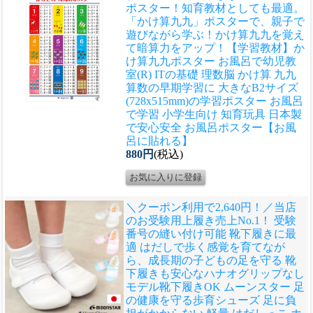
ポスター！知育教材としても最適。
「かけ算九九」ポスターで、親子で
遊びながら学ぶ！かけ算九九を覚え
て暗算力をアップ！
【学習教材】か
け算九九ポスター お風呂で幼児教
室(R) ITの基礎 理数脳 かけ算 九九
算数の早期学習に 大きなB2サイズ
(728x515mm)の学習ポスター お風呂
で学習 小学生向け 知育玩具 日本製
で安心安全 お風呂ポスター【お風
呂に貼れる】
880円
(税込)
＼クーポン利用で2,640円！／当店
のお受験用上履き売上No.1！ 受験
番号の縫い付け可能 靴下履きに最
適 はだしで歩く感覚を育てなが
ら、成長期の子どもの足を守る 靴
下履きも安心なハナオグリップなし
モデル
靴下履きOK ムーンスター 足
の健康を守る歩育シューズ 足に負