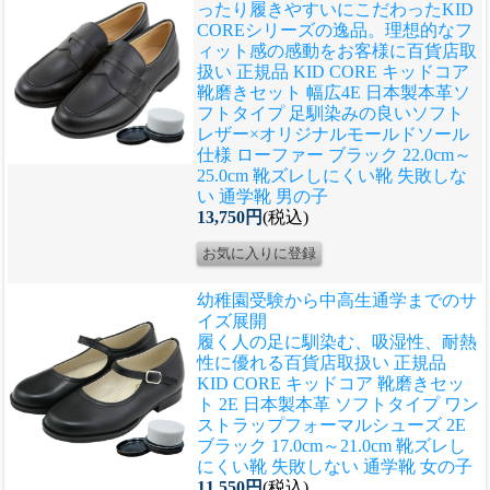
ったり履きやすいにこだわったKID
COREシリーズの逸品。理想的なフ
ィット感の感動をお客様に
百貨店取
扱い 正規品 KID CORE キッドコア
靴磨きセット 幅広4E 日本製本革ソ
フトタイプ 足馴染みの良いソフト
レザー×オリジナルモールドソール
仕様 ローファー ブラック 22.0cm～
25.0cm 靴ズレしにくい靴 失敗しな
い 通学靴 男の子
13,750円
(税込)
幼稚園受験から中高生通学までのサ
イズ展開
履く人の足に馴染む、吸湿性、耐熱
性に優れる
百貨店取扱い 正規品
KID CORE キッドコア 靴磨きセッ
ト 2E 日本製本革 ソフトタイプ ワン
ストラップフォーマルシューズ 2E
ブラック 17.0cm～21.0cm 靴ズレし
にくい靴 失敗しない 通学靴 女の子
11,550円
(税込)