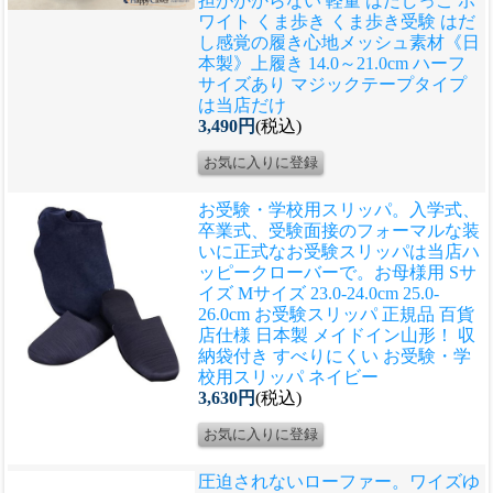
担がかからない 軽量 はだしっこ ホ
ワイト くま歩き くま歩き受験 はだ
し感覚の履き心地メッシュ素材《日
本製》上履き 14.0～21.0cm ハーフ
サイズあり マジックテープタイプ
は当店だけ
3,490円
(税込)
お受験・学校用スリッパ。入学式、
卒業式、受験面接のフォーマルな装
いに正式なお受験スリッパは当店ハ
ッピークローバーで。
お母様用 Sサ
イズ Mサイズ 23.0-24.0cm 25.0-
26.0cm お受験スリッパ 正規品 百貨
店仕様 日本製 メイドイン山形！ 収
納袋付き すべりにくい お受験・学
校用スリッパ ネイビー
3,630円
(税込)
圧迫されないローファー。ワイズゆ