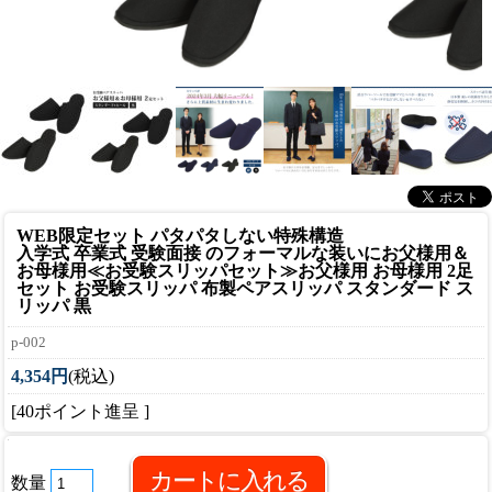
WEB限定セット パタパタしない特殊構造
入学式 卒業式 受験面接 のフォーマルな装いにお父様用＆
お母様用≪お受験スリッパセット≫
お父様用 お母様用 2足
セット お受験スリッパ 布製ペアスリッパ スタンダード ス
リッパ 黒
p-002
4,354円
(税込)
[40ポイント進呈 ]
数量