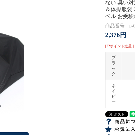
ない 臭い
＆体操服袋 
ベル お受
商品番号 p-00
2,376円
[22ポイント進呈 ]
ブ
ラ
ッ
ク
ネ
イ
ビ
ー