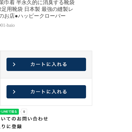
対策巾着 半永久的に消臭する靴袋
2足用靴袋 日本製 最強の縫製レ
験のお店●ハッピークローバー
1-baio