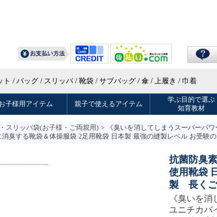
・スリッパ袋(お子様・ご両親用)
> 《臭いを消してしまうスーパーパワ
に消臭する靴袋＆体操服袋 2足用靴袋 日本製 最強の縫製レベル お受験
抗菌防臭
使用靴袋 
製 長く
《臭いを消
ユニチカバ