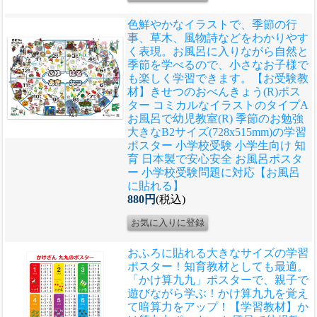
色鮮やかなイラストで、季節の行
事、草木、風物詩などをわかりやす
く表現。お風呂に入りながら自然と
季節を学べるので、小さなお子様で
も楽しく学習できます。
【お受験教
材】きせつのおべんきょう(R)ポス
ター コミカルなイラストのタイプA
お風呂で幼児教室(R) 季節のお勉強
大きなB2サイズ(728x515mm)の学習
ポスター 小学校受験 小学生向け 知
育 日本製で安心安全 お風呂ポスタ
ー 小学校受験問題に対応【お風呂
に貼れる】
880円
(税込)
おふろに貼れる大きなサイズの学習
ポスター！知育教材としても最適。
「かけ算九九」ポスターで、親子で
遊びながら学ぶ！かけ算九九を覚え
て暗算力をアップ！
【学習教材】か