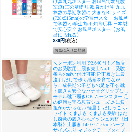
け算九九ポスター お風呂で幼児教
室(R) ITの基礎 理数脳 かけ算 九九
算数の早期学習に 大きなB2サイズ
(728x515mm)の学習ポスター お風呂
で学習 小学生向け 知育玩具 日本製
で安心安全 お風呂ポスター【お風
呂に貼れる】
880円
(税込)
＼クーポン利用で2,640円！／当店
のお受験用上履き売上No.1！ 受験
番号の縫い付け可能 靴下履きに最
適 はだしで歩く感覚を育てなが
ら、成長期の子どもの足を守る 靴
下履きも安心なハナオグリップなし
モデル
靴下履きOK ムーンスター 足
の健康を守る歩育シューズ 足に負
担がかからない 軽量 はだしっこ ホ
ワイト くま歩き くま歩き受験 はだ
し感覚の履き心地メッシュ素材《日
本製》上履き 14.0～21.0cm ハーフ
サイズあり マジックテープタイプ