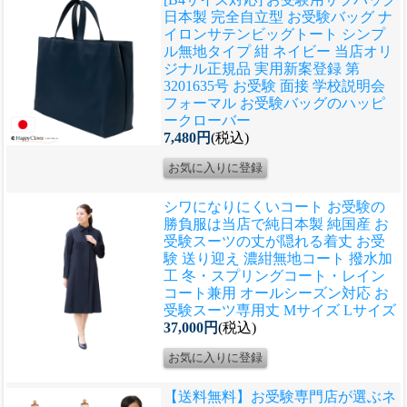
日本製 完全自立型 お受験バッグ ナ
イロンサテンビッグトート シンプ
ル無地タイプ 紺 ネイビー 当店オリ
ジナル正規品 実用新案登録 第
3201635号 お受験 面接 学校説明会
フォーマル お受験バッグのハッピ
ークローバー
7,480円
(税込)
シワになりにくいコート お受験の
勝負服は当店で
純日本製 純国産 お
受験スーツの丈が隠れる着丈 お受
験 送り迎え 濃紺無地コート 撥水加
工 冬・スプリングコート・レイン
コート兼用 オールシーズン対応 お
受験スーツ専用丈 Mサイズ Lサイズ
37,000円
(税込)
【送料無料】お受験専門店が選ぶネ