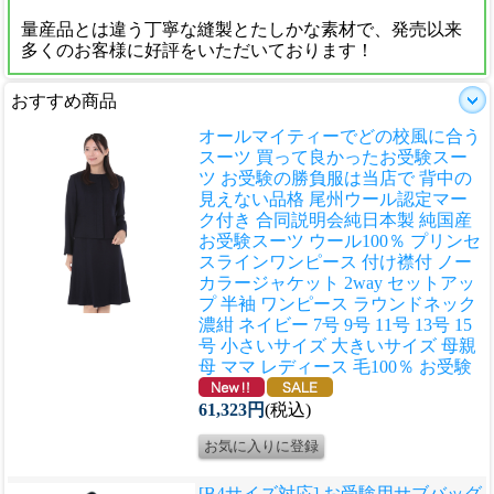
量産品とは違う丁寧な縫製とたしかな素材で、発売以来
多くのお客様に好評をいただいております！
おすすめ商品
オールマイティーでどの校風に合う
スーツ 買って良かったお受験スー
ツ お受験の勝負服は当店で 背中の
見えない品格 尾州ウール認定マー
ク付き 合同説明会
純日本製 純国産
お受験スーツ ウール100％ プリンセ
スラインワンピース 付け襟付 ノー
カラージャケット 2way セットアッ
プ 半袖 ワンピース ラウンドネック
濃紺 ネイビー 7号 9号 11号 13号 15
号 小さいサイズ 大きいサイズ 母親
母 ママ レディース 毛100％ お受験
61,323円
(税込)
[B4サイズ対応] お受験用サブバッグ