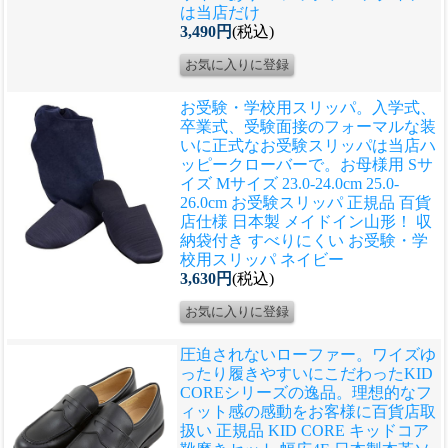
は当店だけ
3,490円
(税込)
お受験・学校用スリッパ。入学式、
卒業式、受験面接のフォーマルな装
いに正式なお受験スリッパは当店ハ
ッピークローバーで。
お母様用 Sサ
イズ Mサイズ 23.0-24.0cm 25.0-
26.0cm お受験スリッパ 正規品 百貨
店仕様 日本製 メイドイン山形！ 収
納袋付き すべりにくい お受験・学
校用スリッパ ネイビー
3,630円
(税込)
圧迫されないローファー。ワイズゆ
ったり履きやすいにこだわったKID
COREシリーズの逸品。理想的なフ
ィット感の感動をお客様に
百貨店取
扱い 正規品 KID CORE キッドコア