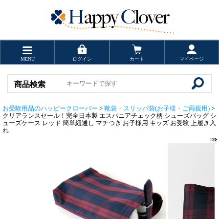
MENU
ログイン
カート
マイページ
商品検索
お受験用品のハッピークローバー
>
靴袋・スリッパ袋(お子様・ご両親用)
>
クリアランスセール！完全日本製 エスパニアチェック柄 シューズバッグ シ
ューズケース レッド 簡単紐通し マチつき お子様用 キッズ お受験 上履き入
れ