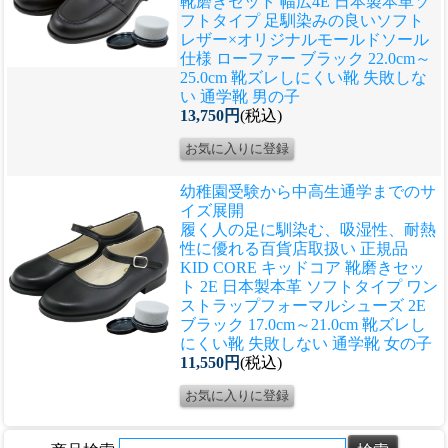
靴磨きセット 幅広4E 日本製本革ソ
フトタイプ 足馴染みの良いソフト
レザー×オリジナルモールドソール
仕様 ローファー ブラック 22.0cm～
25.0cm 靴ズレしにくい靴 失敗しな
い 通学靴 男の子
13,750円
(税込)
幼稚園受験から中高生通学までのサ
イズ展開
履く人の足に馴染む、吸湿性、耐熱
性に優れる
百貨店取扱い 正規品
KID CORE キッドコア 靴磨きセッ
ト 2E 日本製本革 ソフトタイプ ワン
ストラップフォーマルシューズ 2E
ブラック 17.0cm～21.0cm 靴ズレし
にくい靴 失敗しない 通学靴 女の子
11,550円
(税込)