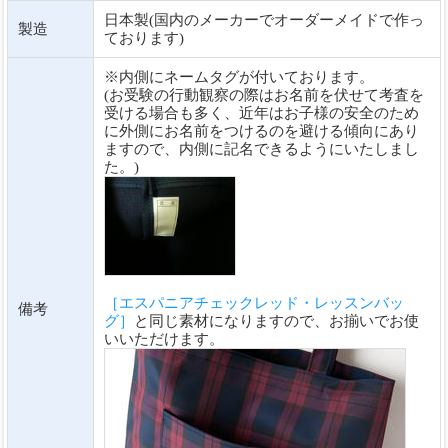
日本製(国内のメーカーでオーダーメイドで作っ
製造
ております)
※内側にネームタグが付いております。
(お受験の行動観察の際はお名前を伏せて考査を
受ける場合も多く、近年はお子様の安全のため
に外側にお名前をつけるのを避ける傾向にあり
ますので、内側に記名できるようにいたしまし
た。)
［エスパニアチェックレッド・レッスンバッ
備考
グ］
と同じ素材になりますので、お揃いでお使
いいただけます。