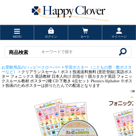
MENU
ログイン
カート
マイページ
商品検索
お受験用品のハッピークローバー
>
学習ポスター（こどもの暦・数ポスタ
ーなど）
> クリアランスセール！ポスト投函送料無料 [意匠登録] 英語ポス
ター フォニックス 英語教材 日本人向け 目指せ！脱カタカナ英語 フォニッ
クスルール教材 ポスター2種 CD 下敷き 4点セット Phonics Alphabet ※ポス
ト投函のためポスターは折りたたんでの配送となります