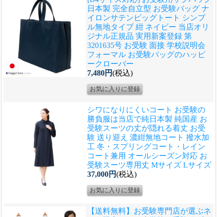
日本製 完全自立型 お受験バッグ ナ
イロンサテンビッグトート シンプ
ル無地タイプ 紺 ネイビー 当店オリ
ジナル正規品 実用新案登録 第
3201635号 お受験 面接 学校説明会
フォーマル お受験バッグのハッピ
ークローバー
7,480円
(税込)
シワになりにくいコート お受験の
勝負服は当店で
純日本製 純国産 お
受験スーツの丈が隠れる着丈 お受
験 送り迎え 濃紺無地コート 撥水加
工 冬・スプリングコート・レイン
コート兼用 オールシーズン対応 お
受験スーツ専用丈 Mサイズ Lサイズ
37,000円
(税込)
【送料無料】お受験専門店が選ぶネ