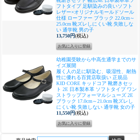
靴磨きセット 幅広4E 日本製本革ソ
フトタイプ 足馴染みの良いソフト
レザー×オリジナルモールドソール
仕様 ローファー ブラック 22.0cm～
25.0cm 靴ズレしにくい靴 失敗しな
い 通学靴 男の子
13,750円
(税込)
幼稚園受験から中高生通学までのサ
イズ展開
履く人の足に馴染む、吸湿性、耐熱
性に優れる
百貨店取扱い 正規品
KID CORE キッドコア 靴磨きセッ
ト 2E 日本製本革 ソフトタイプ ワン
ストラップフォーマルシューズ 2E
ブラック 17.0cm～21.0cm 靴ズレし
にくい靴 失敗しない 通学靴 女の子
11,550円
(税込)