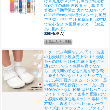
け算九九ポスター お風呂で幼児教
室(R) ITの基礎 理数脳 かけ算 九九
算数の早期学習に 大きなB2サイズ
(728x515mm)の学習ポスター お風呂
で学習 小学生向け 知育玩具 日本製
で安心安全 お風呂ポスター【お風
呂に貼れる】
880円
(税込)
＼クーポン利用で2,640円！／当店
のお受験用上履き売上No.1！ 受験
番号の縫い付け可能 靴下履きに最
適 はだしで歩く感覚を育てなが
ら、成長期の子どもの足を守る 靴
下履きも安心なハナオグリップなし
モデル
靴下履きOK ムーンスター 足
の健康を守る歩育シューズ 足に負
担がかからない 軽量 はだしっこ ホ
ワイト くま歩き くま歩き受験 はだ
し感覚の履き心地メッシュ素材《日
本製》上履き 14.0～21.0cm ハーフ
サイズあり マジックテープタイプ