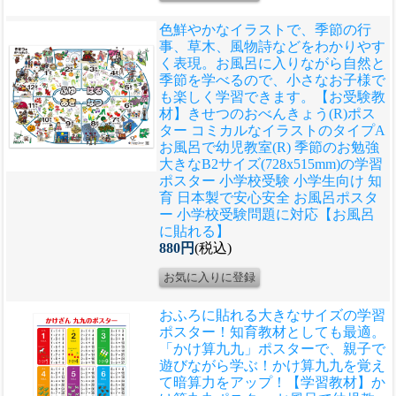
色鮮やかなイラストで、季節の行
事、草木、風物詩などをわかりやす
く表現。お風呂に入りながら自然と
季節を学べるので、小さなお子様で
も楽しく学習できます。
【お受験教
材】きせつのおべんきょう(R)ポス
ター コミカルなイラストのタイプA
お風呂で幼児教室(R) 季節のお勉強
大きなB2サイズ(728x515mm)の学習
ポスター 小学校受験 小学生向け 知
育 日本製で安心安全 お風呂ポスタ
ー 小学校受験問題に対応【お風呂
に貼れる】
880円
(税込)
おふろに貼れる大きなサイズの学習
ポスター！知育教材としても最適。
「かけ算九九」ポスターで、親子で
遊びながら学ぶ！かけ算九九を覚え
て暗算力をアップ！
【学習教材】か