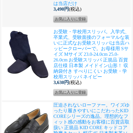
は当店だけ
3,490円
(税込)
お受験・学校用スリッパ。入学式、
卒業式、受験面接のフォーマルな装
いに正式なお受験スリッパは当店ハ
ッピークローバーで。
お母様用 Sサ
イズ Mサイズ 23.0-24.0cm 25.0-
26.0cm お受験スリッパ 正規品 百貨
店仕様 日本製 メイドイン山形！ 収
納袋付き すべりにくい お受験・学
校用スリッパ ネイビー
3,630円
(税込)
圧迫されないローファー。ワイズゆ
ったり履きやすいにこだわったKID
COREシリーズの逸品。理想的なフ
ィット感の感動をお客様に
百貨店取
扱い 正規品 KID CORE キッドコア