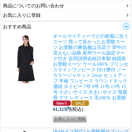
商品についてのお問い合わせ
お気に入りに登録
おすすめ商品
オールマイティーでどの校風に合う
スーツ 買って良かったお受験スー
ツ お受験の勝負服は当店で 背中の
見えない品格 尾州ウール認定マー
ク付き 合同説明会
純日本製 純国産
お受験スーツ ウール100％ プリンセ
スラインワンピース 付け襟付 ノー
カラージャケット 2way セットアッ
プ 半袖 ワンピース ラウンドネック
濃紺 ネイビー 7号 9号 11号 13号 15
号 小さいサイズ 大きいサイズ 母親
母 ママ レディース 毛100％ お受験
61,323円
(税込)
[B4サイズ対応] お受験用サブバッグ