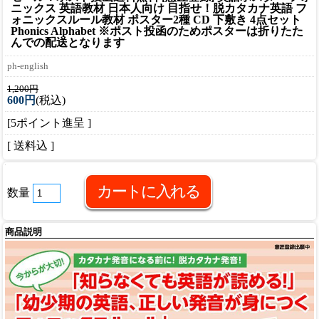
ニックス 英語教材 日本人向け 目指せ！脱カタカナ英語 フ
ォニックスルール教材 ポスター2種 CD 下敷き 4点セット
Phonics Alphabet ※ポスト投函のためポスターは折りたた
んでの配送となります
ph-english
1,200円
600円
(税込)
[5ポイント進呈 ]
[ 送料込 ]
数量
商品説明