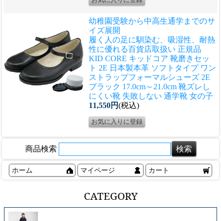
幼稚園受験から中高生通学までのサ
イズ展開
履く人の足に馴染む、吸湿性、耐熱
性に優れる
百貨店取扱い 正規品
KID CORE キッドコア 靴磨きセッ
ト 2E 日本製本革 ソフトタイプ ワン
ストラップフォーマルシューズ 2E
ブラック 17.0cm～21.0cm 靴ズレし
にくい靴 失敗しない 通学靴 女の子
11,550円
(税込)
商品検索
ホーム
マイページ
カート
CATEGORY