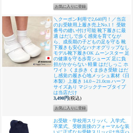
＼クーポン利用で2,640円！／当店
のお受験用上履き売上No.1！ 受験
番号の縫い付け可能 靴下履きに最
適 はだしで歩く感覚を育てなが
ら、成長期の子どもの足を守る 靴
下履きも安心なハナオグリップなし
モデル
靴下履きOK ムーンスター 足
の健康を守る歩育シューズ 足に負
担がかからない 軽量 はだしっこ ホ
ワイト くま歩き くま歩き受験 はだ
し感覚の履き心地メッシュ素材《日
本製》上履き 14.0～21.0cm ハーフ
サイズあり マジックテープタイプ
は当店だけ
3,490円
(税込)
お受験・学校用スリッパ。入学式、
卒業式、受験面接のフォーマルな装
いに正式なお受験スリッパは当店ハ