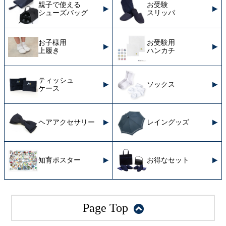
親子で使える
お受験
シューズバッグ
スリッパ
お子様用
お受験用
上履き
ハンカチ
ティッシュ
ソックス
ケース
ヘアアクセサリー
レイングッズ
知育ポスター
お得なセット
Page Top