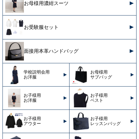
お母様用濃紺スーツ
お受験服セット
面接用本革ハンドバッグ
学校説明会用
お母様用
お洋服
サブバッグ
お子様用
お子様用
お洋服
ベスト
お子様用
お子様用
アウター
レッスンバッグ