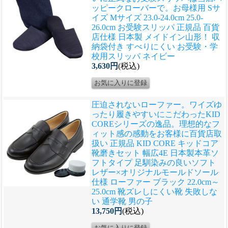
ッピークローバーで。
お母様用 Sサ
イズ Mサイズ 23.0-24.0cm 25.0-
26.0cm お受験スリッパ 正規品 百貨
店仕様 日本製 メイドイン山形！ 収
納袋付き すべりにくい お受験・学
校用スリッパ ネイビー
3,630円
(税込)
圧迫されないローファー。ワイズゆ
ったり履きやすいにこだわったKID
COREシリーズの逸品。理想的なフ
ィット感の感動をお客様に
百貨店取
扱い 正規品 KID CORE キッドコア
靴磨きセット 幅広4E 日本製本革ソ
フトタイプ 足馴染みの良いソフト
レザー×オリジナルモールドソール
仕様 ローファー ブラック 22.0cm～
25.0cm 靴ズレしにくい靴 失敗しな
い 通学靴 男の子
13,750円
(税込)