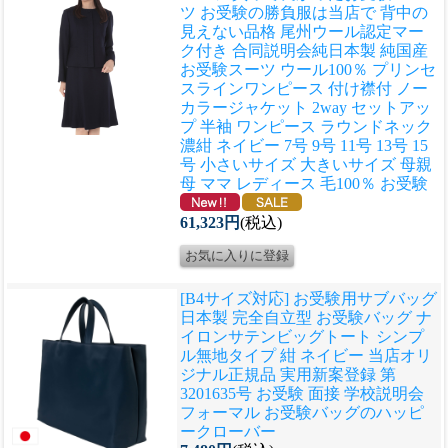
ツ お受験の勝負服は当店で 背中の
見えない品格 尾州ウール認定マー
ク付き 合同説明会
純日本製 純国産
お受験スーツ ウール100％ プリンセ
スラインワンピース 付け襟付 ノー
カラージャケット 2way セットアッ
プ 半袖 ワンピース ラウンドネック
濃紺 ネイビー 7号 9号 11号 13号 15
号 小さいサイズ 大きいサイズ 母親
母 ママ レディース 毛100％ お受験
61,323円
(税込)
[B4サイズ対応] お受験用サブバッグ
日本製 完全自立型 お受験バッグ ナ
イロンサテンビッグトート シンプ
ル無地タイプ 紺 ネイビー 当店オリ
ジナル正規品 実用新案登録 第
3201635号 お受験 面接 学校説明会
フォーマル お受験バッグのハッピ
ークローバー