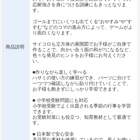
忍耐強さを身につける訓練にもきっとなりま
す。
ゴールまでにいくつも出てくる"おやすみ"や"す
すむ"などのコマの進み方によって、ゲームがよ
り面白くなります。
サイコロも立方体の展開図でお子様がご自身で
商品説明
作ることで、向かい合う面の和が7になるなど、
色々な発見のヒントをお子様にお与えくださ
い。
■作りながら楽しく学べる
ハサミの使い方の練習ができ、パーツに分けて
一つづつ確認しながら貼り付けていくことで、
お子様も飽きずにしっかり学習できます。
■ 小学校受験問題にも対応
小学校受験でよく出題される季節の行事を学習
できます。
お受験対策にも役立つ、知育教材として最適で
す。
■ 日本製で安心安全
高品質な素材を使用しているので、長くお使い