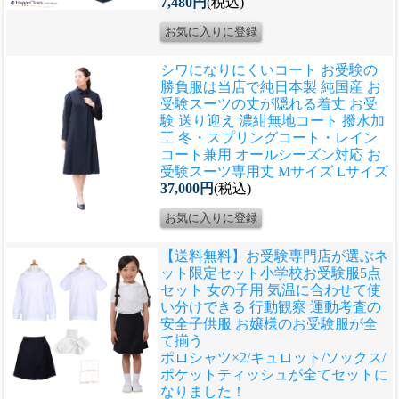
7,480円
(税込)
シワになりにくいコート お受験の
勝負服は当店で
純日本製 純国産 お
受験スーツの丈が隠れる着丈 お受
験 送り迎え 濃紺無地コート 撥水加
工 冬・スプリングコート・レイン
コート兼用 オールシーズン対応 お
受験スーツ専用丈 Mサイズ Lサイズ
37,000円
(税込)
【送料無料】お受験専門店が選ぶネ
ット限定セット
小学校お受験服5点
セット 女の子用 気温に合わせて使
い分けできる 行動観察 運動考査の
安全子供服 お嬢様のお受験服が全
て揃う
ポロシャツ×2/キュロット/ソックス/
ポケットティッシュが全てセットに
なりました！