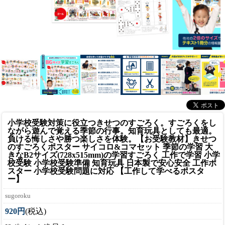
小学校受験対策に役立つきせつのすごろく。すごろくをし
ながら遊んで覚える季節の行事。知育玩具としても最適。
負ける悔しさや勝つ楽しさを体験。
【お受験教材】きせつ
のすごろくポスター サイコロ&コマセット 季節の学習 大
きなB2サイズ(728x515mm)の学習すごろく 工作で学習 小学
校受験 小学校受験準備 知育玩具 日本製で安心安全 工作ポ
スター 小学校受験問題に対応 【工作して学べるポスタ
ー】
sugoroku
920円
(税込)