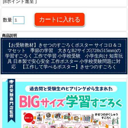
[8ポイント進呈 ]
数量
商品説明
【お受験教材】きせつのすごろくポスター サイコロ＆コ
マセット 季節の学習 大きなB2サイズ(728x515mm)の
学習すごろく 工作で学習 小学校受験 小学生向け 知育玩
具 日本製で安心安全 工作ポスター 小学校受験問題に対
応 【工作して学べるポスター】きせつのすごろく