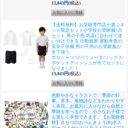
13,843円
(税込)
【送料無料】お受験専門店が選ぶネ
ット限定セット
小学校お受験服5点
セット 男の子用 気温に合わせて使
い分けできる 行動観察 運動考査の
安全子供服 男の子用のお受験服が
全て揃う
ポロシャツ×2/バミューダ/ソックス/
ポケットティッシュが全てセットに
なりました！
13,843円
(税込)
色鮮やかなイラストで、季節の行
事、草木、風物詩などをわかりやす
く表現。お風呂に入りながら自然と
季節を学べるので、小さなお子様で
も楽しく学習できます。
【お受験教
材】きせつのおべんきょう(R)ポス
ター コミカルなイラストのタイプA