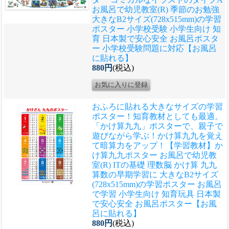
お風呂で幼児教室(R) 季節のお勉強
大きなB2サイズ(728x515mm)の学習
ポスター 小学校受験 小学生向け 知
育 日本製で安心安全 お風呂ポスタ
ー 小学校受験問題に対応【お風呂
に貼れる】
880円
(税込)
おふろに貼れる大きなサイズの学習
ポスター！知育教材としても最適。
「かけ算九九」ポスターで、親子で
遊びながら学ぶ！かけ算九九を覚え
て暗算力をアップ！
【学習教材】か
け算九九ポスター お風呂で幼児教
室(R) ITの基礎 理数脳 かけ算 九九
算数の早期学習に 大きなB2サイズ
(728x515mm)の学習ポスター お風呂
で学習 小学生向け 知育玩具 日本製
で安心安全 お風呂ポスター【お風
呂に貼れる】
880円
(税込)