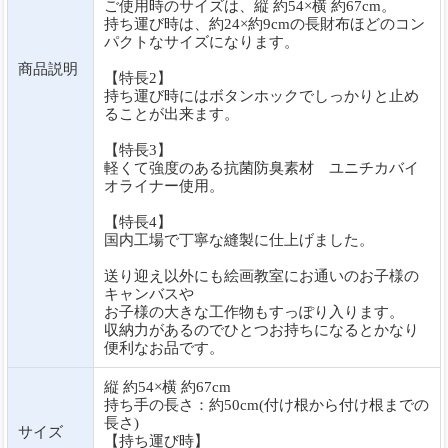
ご使用時のサイズは、縦 約54×横 約67cm。
持ち運び時は、約24×約9cmの長財布ほどのコン
パクトなサイズになります。
商品説明
【特長2】
持ち運び時にはボタンホックでしっかりと止め
ることが出来ます。
【特長3】
軽くて強度のある抗菌防臭素材 ユニチカバイ
オライナー使用。
【特長4】
国内工場で丁寧な縫製に仕上げました。
送り迎え以外にも絵画教室にお通いのお子様の
キャンバスや
お子様の大きな工作物もすっぽり入ります。
収納力があるのでひとつお持ちになるとかなり
便利なお品です。
縦 約54×横 約67cm
持ち手の長さ：約50cm(付け根から付け根までの
長さ)
サイズ
【持ち運び時】