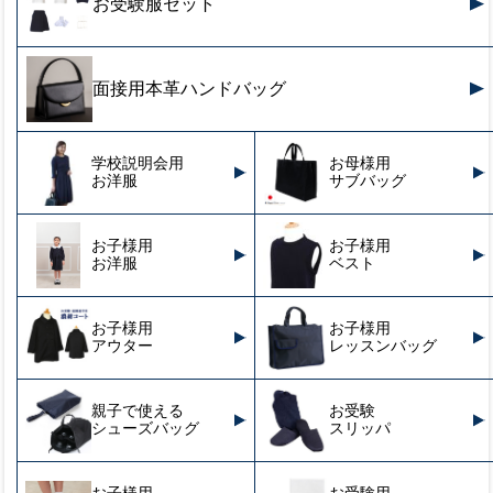
お受験服セット
面接用本革ハンドバッグ
学校説明会用
お母様用
お洋服
サブバッグ
お子様用
お子様用
お洋服
ベスト
お子様用
お子様用
アウター
レッスンバッグ
親子で使える
お受験
シューズバッグ
スリッパ