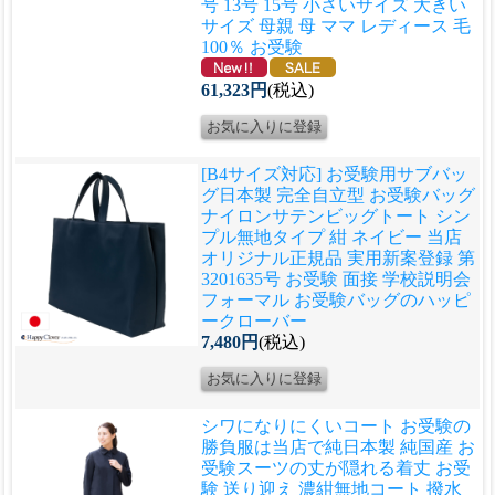
号 13号 15号 小さいサイズ 大きい
サイズ 母親 母 ママ レディース 毛
100％ お受験
61,323円
(税込)
[B4サイズ対応] お受験用サブバッ
グ
日本製 完全自立型 お受験バッグ
ナイロンサテンビッグトート シン
プル無地タイプ 紺 ネイビー 当店
オリジナル正規品 実用新案登録 第
3201635号 お受験 面接 学校説明会
フォーマル お受験バッグのハッピ
ークローバー
7,480円
(税込)
シワになりにくいコート お受験の
勝負服は当店で
純日本製 純国産 お
受験スーツの丈が隠れる着丈 お受
験 送り迎え 濃紺無地コート 撥水