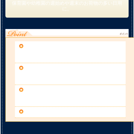
保育園や幼稚園の週始めや週末のお荷物の多い日用
に。
ランドセル、お着替え入れ巾着、お道具箱、
お子様の傘まで収納できます。
持ち運び時にはボタンホックでしっかりと止
めることが出来ます。
軽くて強度のある抗菌防臭素材 ユニチカバ
イオライナー使用。
国内工場で丁寧な縫製に仕上げました。