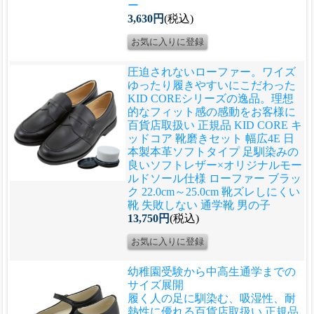
ー
3,630円
(税込)
圧迫されないローファー。ワイズ
ゆったり履きやすいにこだわった
KID COREシリーズの逸品。理想
的なフィット感の感動をお客様に
百貨店取扱い 正規品 KID CORE キ
ッドコア 靴磨きセット 幅広4E 日
本製本革ソフトタイプ 足馴染みの
良いソフトレザー×オリジナルモー
ルドソール仕様 ローファー ブラッ
ク 22.0cm～25.0cm 靴ズレしにくい
靴 失敗しない 通学靴 男の子
13,750円
(税込)
幼稚園受験から中高生通学までの
サイズ展開
履く人の足に馴染む、吸湿性、耐
熱性に優れる
百貨店取扱い 正規品