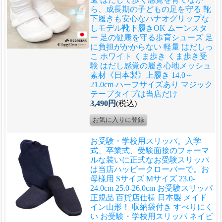
ら、成長期の子どもの足を守る 靴
下履きも安心なハナオグリップな
しモデル
靴下履きOK ムーンスタ
ー 足の健康を守る歩育シューズ 足
に負担がかからない 軽量 はだしっ
こ ホワイト くま歩き くま歩き受
験 はだし感覚の履き心地メッシュ
素材《日本製》上履き 14.0～
21.0cm ハーフサイズあり マジック
テープタイプは当店だけ
3,490円
(税込)
お受験・学校用スリッパ。入学
式、卒業式、受験面接のフォーマ
ルな装いに正式なお受験スリッパ
は当店ハッピークローバーで。
お
母様用 Sサイズ Mサイズ 23.0-
24.0cm 25.0-26.0cm お受験スリッパ
正規品 百貨店仕様 日本製 メイド
イン山形！ 収納袋付き すべりにく
い お受験・学校用スリッパ ネイビ