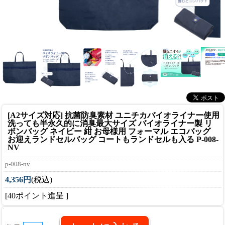
[A2サイズ対応] 抗菌防臭素材 ユニチカバイオライナー使用
洗っても半永久的に消臭
最大サイズ バイオライナー製 リ
ボンバッグ ネイビー 紺 お母様用 フォーマル エコバッグ
お迎えランドセルバッグ コートもランドセルも入る P-008-
NV
p-008-nv
4,356円
(税込)
[40ポイント進呈 ]