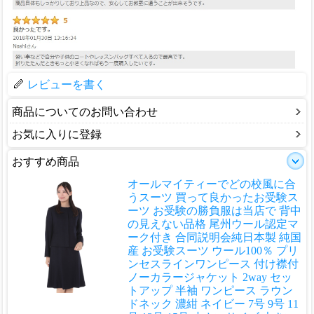
レビューを書く
商品についてのお問い合わせ
お気に入りに登録
おすすめ商品
オールマイティーでどの校風に合
うスーツ 買って良かったお受験ス
ーツ お受験の勝負服は当店で 背中
の見えない品格 尾州ウール認定マ
ーク付き 合同説明会
純日本製 純国
産 お受験スーツ ウール100％ プリ
ンセスラインワンピース 付け襟付
ノーカラージャケット 2way セッ
トアップ 半袖 ワンピース ラウン
ドネック 濃紺 ネイビー 7号 9号 11