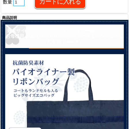
数量
商品説明
最大サイズエコバッグ バイオライナー製リボンバッグ
お母様用 お迎えランドセルバッグ コートもランドセルも
入る 紺 P-008-NV