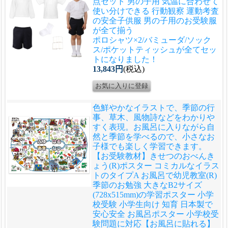
点セット 男の子用 気温に合わせて
使い分けできる 行動観察 運動考査
の安全子供服 男の子用のお受験服
が全て揃う
ポロシャツ×2/バミューダ/ソック
ス/ポケットティッシュが全てセッ
トになりました！
13,843円
(税込)
色鮮やかなイラストで、季節の行
事、草木、風物詩などをわかりや
すく表現。お風呂に入りながら自
然と季節を学べるので、小さなお
子様でも楽しく学習できます。
【お受験教材】きせつのおべんき
ょう(R)ポスター コミカルなイラス
トのタイプA お風呂で幼児教室(R)
季節のお勉強 大きなB2サイズ
(728x515mm)の学習ポスター 小学
校受験 小学生向け 知育 日本製で
安心安全 お風呂ポスター 小学校受
験問題に対応【お風呂に貼れる】