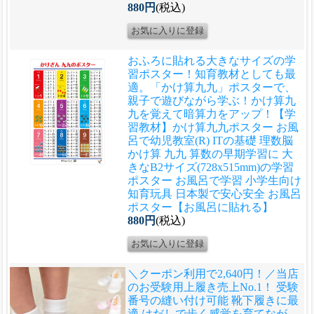
880円
(税込)
おふろに貼れる大きなサイズの学
習ポスター！知育教材としても最
適。「かけ算九九」ポスターで、
親子で遊びながら学ぶ！かけ算九
九を覚えて暗算力をアップ！
【学
習教材】かけ算九九ポスター お風
呂で幼児教室(R) ITの基礎 理数脳
かけ算 九九 算数の早期学習に 大
きなB2サイズ(728x515mm)の学習
ポスター お風呂で学習 小学生向け
知育玩具 日本製で安心安全 お風呂
ポスター【お風呂に貼れる】
880円
(税込)
＼クーポン利用で2,640円！／当店
のお受験用上履き売上No.1！ 受験
番号の縫い付け可能 靴下履きに最
適 はだしで歩く感覚を育てなが