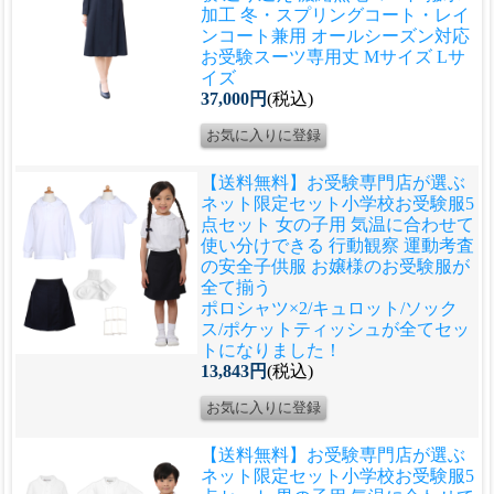
加工 冬・スプリングコート・レイ
ンコート兼用 オールシーズン対応
お受験スーツ専用丈 Mサイズ Lサ
イズ
37,000円
(税込)
【送料無料】お受験専門店が選ぶ
ネット限定セット
小学校お受験服5
点セット 女の子用 気温に合わせて
使い分けできる 行動観察 運動考査
の安全子供服 お嬢様のお受験服が
全て揃う
ポロシャツ×2/キュロット/ソック
ス/ポケットティッシュが全てセッ
トになりました！
13,843円
(税込)
【送料無料】お受験専門店が選ぶ
ネット限定セット
小学校お受験服5