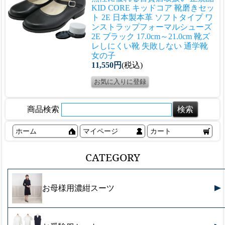
KID CORE キッドコア 靴磨きセッ
ト 2E 日本製本革 ソフトタイプ ワ
ンストラップフォーマルシューズ
2E ブラック 17.0cm～21.0cm 靴ズ
レしにくい靴 失敗しない 通学靴
女の子
11,550円
(税込)
商品検索
ホーム
マイページ
カート
CATEGORY
お母様用濃紺スーツ