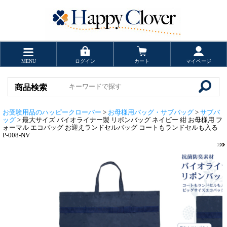
MENU
ログイン
カート
マイページ
商品検索
お受験用品のハッピークローバー
>
お母様用バッグ・サブバッグ
>
サブバ
ッグ
> 最大サイズ バイオライナー製 リボンバッグ ネイビー 紺 お母様用 フ
ォーマル エコバッグ お迎えランドセルバッグ コートもランドセルも入る
P-008-NV