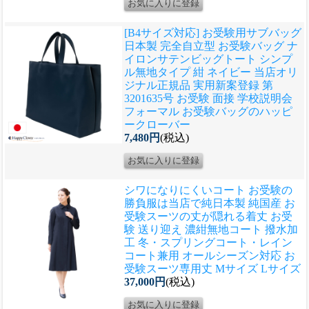
[B4サイズ対応] お受験用サブバッグ
日本製 完全自立型 お受験バッグ ナ
イロンサテンビッグトート シンプ
ル無地タイプ 紺 ネイビー 当店オリ
ジナル正規品 実用新案登録 第
3201635号 お受験 面接 学校説明会
フォーマル お受験バッグのハッピ
ークローバー
7,480円
(税込)
シワになりにくいコート お受験の
勝負服は当店で
純日本製 純国産 お
受験スーツの丈が隠れる着丈 お受
験 送り迎え 濃紺無地コート 撥水加
工 冬・スプリングコート・レイン
コート兼用 オールシーズン対応 お
受験スーツ専用丈 Mサイズ Lサイズ
37,000円
(税込)