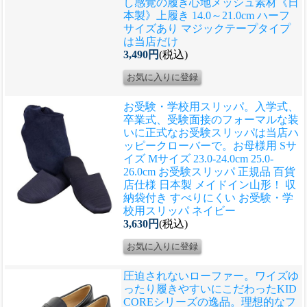
し感覚の履き心地メッシュ素材《日
本製》上履き 14.0～21.0cm ハーフ
サイズあり マジックテープタイプ
は当店だけ
3,490円
(税込)
お受験・学校用スリッパ。入学式、
卒業式、受験面接のフォーマルな装
いに正式なお受験スリッパは当店ハ
ッピークローバーで。
お母様用 Sサ
イズ Mサイズ 23.0-24.0cm 25.0-
26.0cm お受験スリッパ 正規品 百貨
店仕様 日本製 メイドイン山形！ 収
納袋付き すべりにくい お受験・学
校用スリッパ ネイビー
3,630円
(税込)
圧迫されないローファー。ワイズゆ
ったり履きやすいにこだわったKID
COREシリーズの逸品。理想的なフ