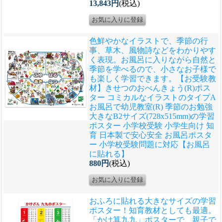
13,843円
(税込)
色鮮やかなイラストで、季節の行
事、草木、風物詩などをわかりやす
く表現。お風呂に入りながら自然と
季節を学べるので、小さなお子様で
も楽しく学習できます。
【お受験教
材】きせつのおべんきょう(R)ポス
ター コミカルなイラストのタイプA
お風呂で幼児教室(R) 季節のお勉強
大きなB2サイズ(728x515mm)の学習
ポスター 小学校受験 小学生向け 知
育 日本製で安心安全 お風呂ポスタ
ー 小学校受験問題に対応【お風呂
に貼れる】
880円
(税込)
おふろに貼れる大きなサイズの学習
ポスター！知育教材としても最適。
「かけ算九九」ポスターで、親子で