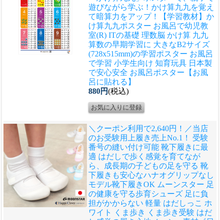
遊びながら学ぶ！かけ算九九を覚え
て暗算力をアップ！
【学習教材】か
け算九九ポスター お風呂で幼児教
室(R) ITの基礎 理数脳 かけ算 九九
算数の早期学習に 大きなB2サイズ
(728x515mm)の学習ポスター お風呂
で学習 小学生向け 知育玩具 日本製
で安心安全 お風呂ポスター【お風
呂に貼れる】
880円
(税込)
＼クーポン利用で2,640円！／当店
のお受験用上履き売上No.1！ 受験
番号の縫い付け可能 靴下履きに最
適 はだしで歩く感覚を育てなが
ら、成長期の子どもの足を守る 靴
下履きも安心なハナオグリップなし
モデル
靴下履きOK ムーンスター 足
の健康を守る歩育シューズ 足に負
担がかからない 軽量 はだしっこ ホ
ワイト くま歩き くま歩き受験 はだ