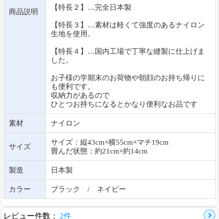
【特長２】…完全日本製
商品説明
【特長３】…素材は軽くて強度のあるナイロン
生地を使用。
【特長４】…国内工場で丁寧な縫製に仕上げま
した。
お子様の学期末のお荷物や朝顔のお持ち帰りに
も便利です。
収納力があるので
ひとつお持ちになるとかなり便利なお品です
素材
ナイロン
サイズ：縦43cm×横55cm×マチ19cm
サイズ
畳んだ状態：約21cm×約14cm
製造
日本製
カラー
ブラック / ネイビー
レビュー件数：
2件