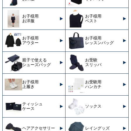
お子様用
お子様用
お洋服
ベスト
お子様用
お子様用
アウター
レッスンバッグ
親子で使える
お受験
シューズバッグ
スリッパ
お子様用
お受験用
上履き
ハンカチ
ティッシュ
ソックス
ケース
ヘアアクセサリー
レイングッズ