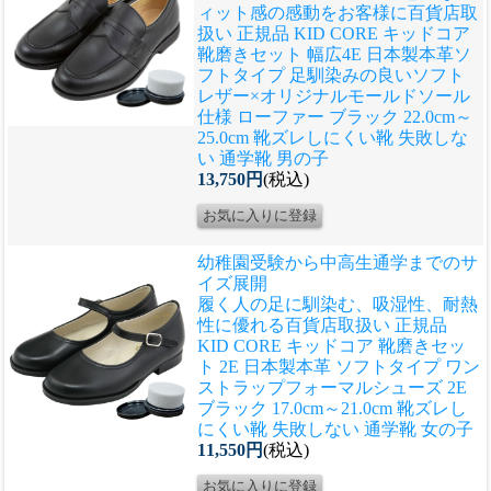
ィット感の感動をお客様に
百貨店取
扱い 正規品 KID CORE キッドコア
靴磨きセット 幅広4E 日本製本革ソ
フトタイプ 足馴染みの良いソフト
レザー×オリジナルモールドソール
仕様 ローファー ブラック 22.0cm～
25.0cm 靴ズレしにくい靴 失敗しな
い 通学靴 男の子
13,750円
(税込)
幼稚園受験から中高生通学までのサ
イズ展開
履く人の足に馴染む、吸湿性、耐熱
性に優れる
百貨店取扱い 正規品
KID CORE キッドコア 靴磨きセッ
ト 2E 日本製本革 ソフトタイプ ワン
ストラップフォーマルシューズ 2E
ブラック 17.0cm～21.0cm 靴ズレし
にくい靴 失敗しない 通学靴 女の子
11,550円
(税込)