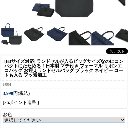
[B3サイズ対応] ランドセルが入るビッグサイズなのにコン
パクトにたためる！
日本製 マチ付き フォーマル リボンエ
コバッグ お迎えランドセルバッグ ブラック ネイビー コー
トも入る フッ素加工
l-004
3,990円
(税込)
[36ポイント進呈 ]
お色