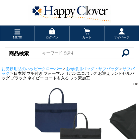
MENU
ログイン
カート
マイページ
商品検索
お受験用品のハッピークローバー
>
お母様用バッグ・サブバッグ
>
サブバ
ッグ
> 日本製 マチ付き フォーマル リボンエコバッグ お迎えランドセルバ
ッグ ブラック ネイビー コートも入る フッ素加工