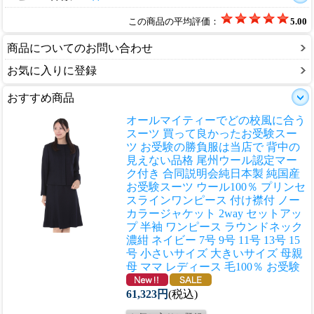
この商品の平均評価：
5.00
商品についてのお問い合わせ
お気に入りに登録
おすすめ商品
オールマイティーでどの校風に合う
スーツ 買って良かったお受験スー
ツ お受験の勝負服は当店で 背中の
見えない品格 尾州ウール認定マー
ク付き 合同説明会
純日本製 純国産
お受験スーツ ウール100％ プリンセ
スラインワンピース 付け襟付 ノー
カラージャケット 2way セットアッ
プ 半袖 ワンピース ラウンドネック
濃紺 ネイビー 7号 9号 11号 13号 15
号 小さいサイズ 大きいサイズ 母親
母 ママ レディース 毛100％ お受験
61,323円
(税込)