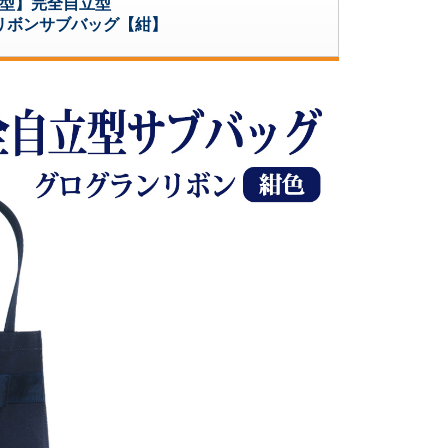
型】完全自立型
リボンサブバッグ【紺】