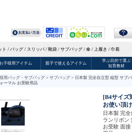
様用バッグ・サブバッグ
>
サブバッグ
> 日本製 完全自立型 縦型 サブ
フォーマル お受験用品
[B4サイ
お使い頂
日本製 完全
ランリボン 
お受験 面接