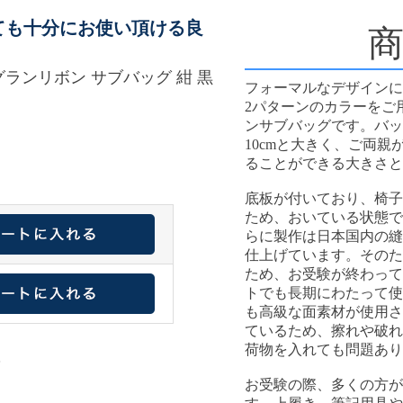
ンとしても十分にお使い頂ける良
グランリボン サブバッグ 紺 黒
フォーマルなデザインに
2パターンのカラーをご
ンサブバッグです。バッグ
10cmと大きく、ご両
ることができる大きさと
底板が付いており、椅子
ため、おいている状態で
らに製作は日本国内の縫
仕上げています。そのた
ため、お受験が終わって
トでも長期にわたって使
も高級な面素材が使用さ
ているため、擦れや破れ
荷物を入れても問題あり
お受験の際、多くの方が