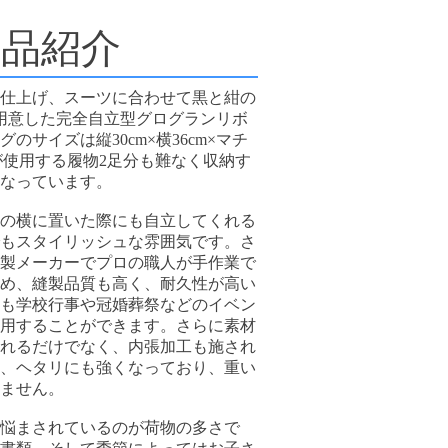
商品紹介
仕上げ、スーツに合わせて黒と紺の
用意した完全自立型グログランリボ
のサイズは縦30cm×横36cm×マチ
親が使用する履物2足分も難なく収納す
なっています。
の横に置いた際にも自立してくれる
もスタイリッシュな雰囲気です。さ
製メーカーでプロの職人が手作業で
め、縫製品質も高く、耐久性が高い
も学校行事や冠婚葬祭などのイベン
用することができます。さらに素材
れるだけでなく、内張加工も施され
、ヘタリにも強くなっており、重い
ません。
悩まされているのが荷物の多さで