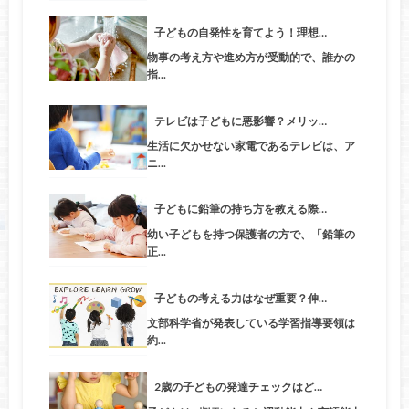
子どもの自発性を育てよう！理想…
物事の考え方や進め方が受動的で、誰かの
指…
テレビは子どもに悪影響？メリッ…
生活に欠かせない家電であるテレビは、ア
ニ…
子どもに鉛筆の持ち方を教える際…
幼い子どもを持つ保護者の方で、「鉛筆の
正…
子どもの考える力はなぜ重要？伸…
文部科学省が発表している学習指導要領は
約…
2歳の子どもの発達チェックはど…