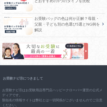
とおすすめの5つのタイプを比較
お受験バッグの色は何が正解？母親・
父親・子ども別の色選び5選とNG例を
解説
お受験ナビⓇにつきまして
お受験ナビⓇはお受験用品専門店ハッピークローバー運営の公式メ
ディアです。
類似名の情報サイトは弊社とは一切関係がございませんのでご注意
ください。