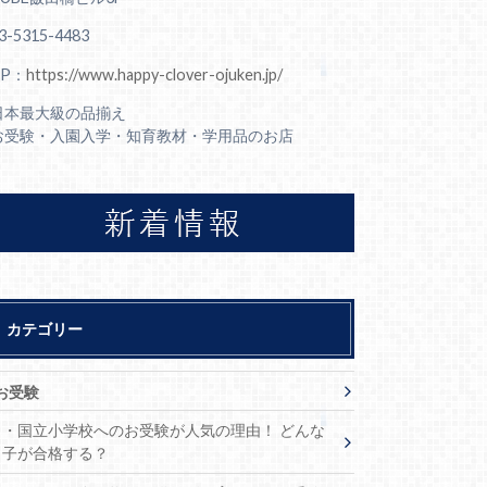
3-5315-4483
HP：
https://www.happy-clover-ojuken.jp/
日本最大級の品揃え
お受験・入園入学・知育教材・学用品のお店
カテゴリー
お受験
・国立小学校へのお受験が人気の理由！ どんな
子が合格する？