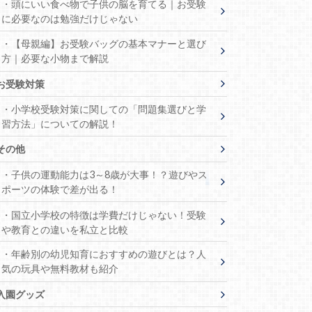
・頭にいい食べ物で子供の脳を育てる｜お受験
に必要なのは勉強だけじゃない
・【母親編】お受験バッグの基本マナーと選び
方｜必要な小物まで解説
お受験対策
・小学校受験対策に関しての「問題集選びと学
習方法」についての解説！
その他
・子供の運動能力は3～8歳が大事！？遊びやス
ポーツの体験で差が出る！
・国立小学校の特徴は学費だけじゃない！受験
や教育との違いを私立と比較
・年齢別の幼児知育におすすめの遊びとは？人
気の玩具や無料教材も紹介
入園グッズ