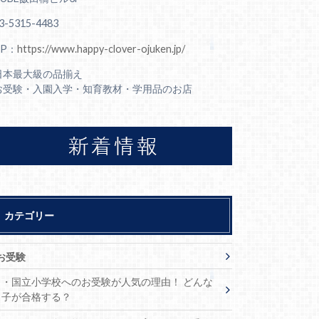
3-5315-4483
HP：
https://www.happy-clover-ojuken.jp/
日本最大級の品揃え
お受験・入園入学・知育教材・学用品のお店
カテゴリー
お受験
・国立小学校へのお受験が人気の理由！ どんな
子が合格する？