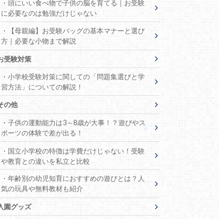
・頭にいい食べ物で子供の脳を育てる｜お受験
に必要なのは勉強だけじゃない
・【母親編】お受験バッグの基本マナーと選び
方｜必要な小物まで解説
お受験対策
・小学校受験対策に関しての「問題集選びと学
習方法」についての解説！
その他
・子供の運動能力は3～8歳が大事！？遊びやス
ポーツの体験で差が出る！
・国立小学校の特徴は学費だけじゃない！受験
や教育との違いを私立と比較
・年齢別の幼児知育におすすめの遊びとは？人
気の玩具や無料教材も紹介
入園グッズ